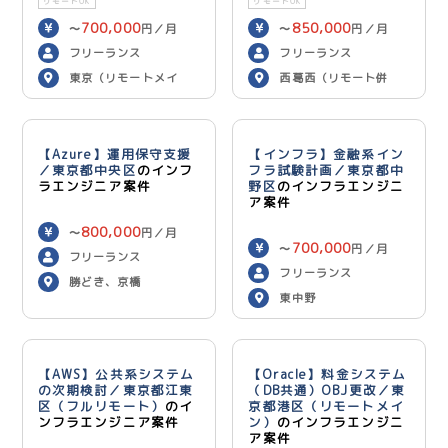
リモートOK
リモートOK
700,000
850,000
〜
円／月
〜
円／月
フリーランス
フリーランス
東京（リモートメイ
西葛西（リモート併
ン）
用）
【Azure】運用保守支援
【インフラ】金融系イン
／東京都中央区
のインフ
フラ試験計画／東京都中
ラエンジニア案件
野区
のインフラエンジニ
ア案件
800,000
〜
円／月
700,000
〜
円／月
フリーランス
フリーランス
勝どき、京橋
東中野
【AWS】公共系システム
【Oracle】料金システム
の次期検討／東京都江東
（DB共通）OBJ更改／東
区（フルリモート）
のイ
京都港区（リモートメイ
ンフラエンジニア案件
ン）
のインフラエンジニ
ア案件