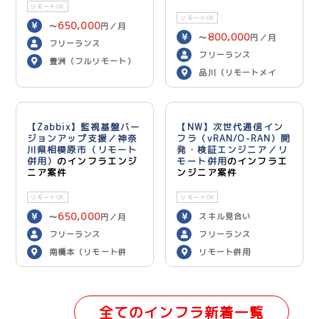
リモートOK
リモートOK
650,000
〜
円／月
800,000
〜
円／月
フリーランス
フリーランス
豊洲（フルリモート）
品川（リモートメイ
ン）
【Zabbix】監視基盤バー
【NW】次世代通信イン
ジョンアップ支援／神奈
フラ（vRAN/O-RAN）開
川県相模原市（リモート
発・検証エンジニア／リ
併用）
のインフラエンジ
モート併用
のインフラエ
ニア案件
ンジニア案件
リモートOK
リモートOK
650,000
スキル見合い
〜
円／月
フリーランス
フリーランス
南橋本（リモート併
リモート併用
用）
全てのインフラ新着一覧