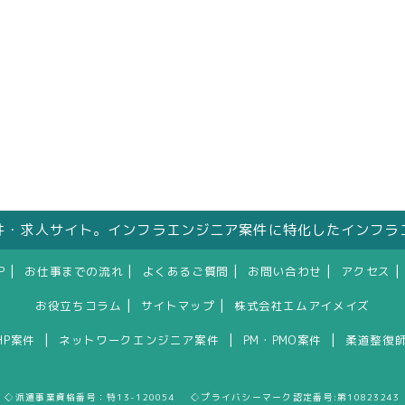
件・求人サイト。インフラエンジニア案件に特化したインフラ
|
|
|
|
|
P
お仕事までの流れ
よくあるご質問
お問い合わせ
アクセス
|
|
お役立ちコラム
サイトマップ
株式会社エムアイメイズ
|
|
|
HP案件
ネットワークエンジニア案件
PM・PMO案件
柔道整復
◇派遣事業資格番号：特13-120054 ◇プライバシーマーク認定番号:第10823243