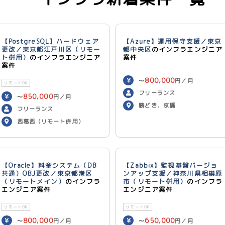
【PostgreSQL】ハードウェア
【Azure】運用保守支援／東京
更改／東京都江戸川区（リモー
都中央区
のインフラエンジニア
ト併用）
のインフラエンジニア
案件
案件
800,000
〜
円／月
リモートOK
フリーランス
850,000
〜
円／月
勝どき、京橋
フリーランス
西葛西（リモート併用）
【Oracle】料金システム（DB
【Zabbix】監視基盤バージョ
共通）OBJ更改／東京都港区
ンアップ支援／神奈川県相模原
（リモートメイン）
のインフラ
市（リモート併用）
のインフラ
エンジニア案件
エンジニア案件
リモートOK
リモートOK
800,000
650,000
〜
円／月
〜
円／月