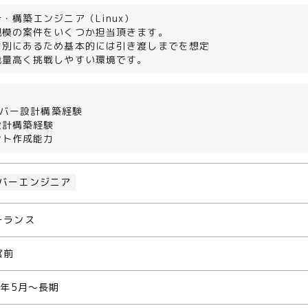
・構築エンジニア（Linux）
規模の案件をいくつか担当頂きます。
は別にあるため基本的には引き渡しまでを想定
裁量高く挑戦しやすい環境です。
サーバー設計構築経験
e設計構築経験
ント作成能力
バーエンジニア
ーランス
宮前
0年5月～長期