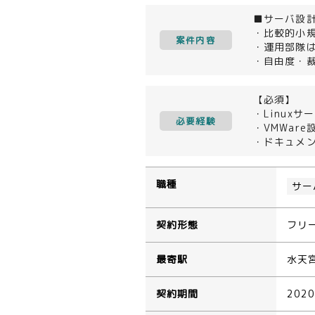
■サーバ設計
・比較的小
案件内容
・運用部隊
・自由度・
【必須】
・Linux
必要経験
・VMWar
・ドキュメ
職種
サー
契約形態
フリ
最寄駅
水天
契約期間
202