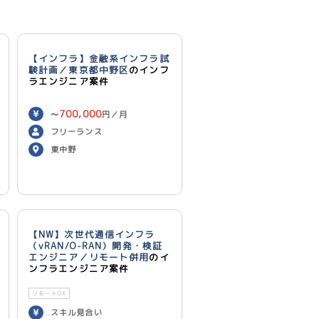
【インフラ】金融系インフラ試
験計画／東京都中野区
のインフ
ラエンジニア案件
700,000
〜
円／月
フリーランス
東中野
【NW】次世代通信インフラ
（vRAN/O-RAN）開発・検証
エンジニア／リモート併用
のイ
ンフラエンジニア案件
リモートOK
スキル見合い