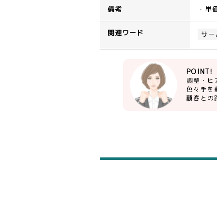
備考
・単
関連ワード
サー
POINT!
調整・ヒ
色々手を
顧客との