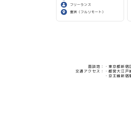
フリーランス
豊洲（フルリモート）
面談地：
東京都新宿区
交通アクセス：
都営大江戸
京王線新宿