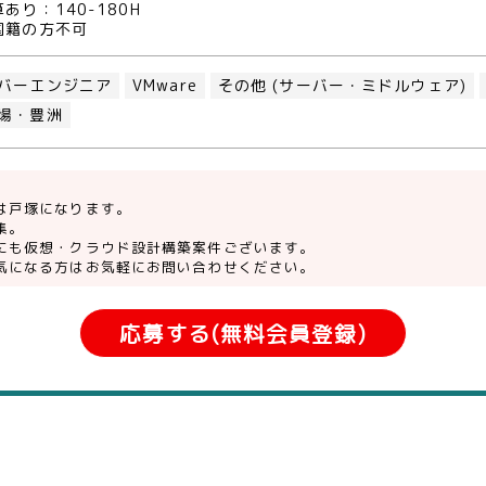
あり：140-180H
国籍の方不可
バーエンジニア
VMware
その他 (サーバー・ミドルウェア)
場・豊洲
は戸塚になります。
集。
にも仮想・クラウド設計構築案件ございます。
気になる方はお気軽にお問い合わせください。
応募する(無料会員登録)