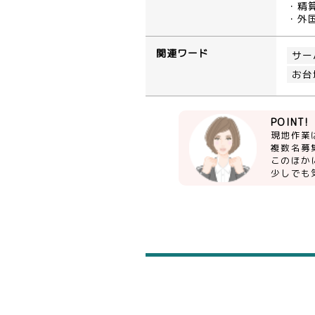
・精算
・外
関連ワード
サー
お台
POINT!
現地作業
複数名募
このほか
少しでも