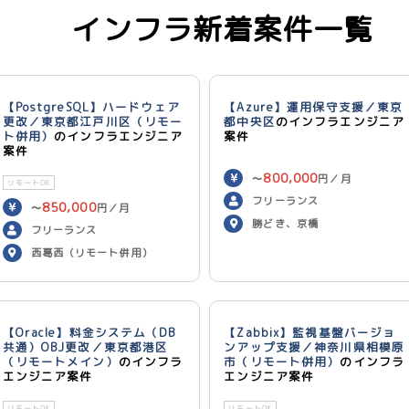
インフラ新着案件一覧
【PostgreSQL】ハードウェア
【Azure】運用保守支援／東京
更改／東京都江戸川区（リモー
都中央区
のインフラエンジニア
ト併用）
のインフラエンジニア
案件
案件
800,000
〜
円／月
リモートOK
フリーランス
850,000
〜
円／月
勝どき、京橋
フリーランス
西葛西（リモート併用）
【Oracle】料金システム（DB
【Zabbix】監視基盤バージョ
共通）OBJ更改／東京都港区
ンアップ支援／神奈川県相模原
（リモートメイン）
のインフラ
市（リモート併用）
のインフラ
エンジニア案件
エンジニア案件
リモートOK
リモートOK