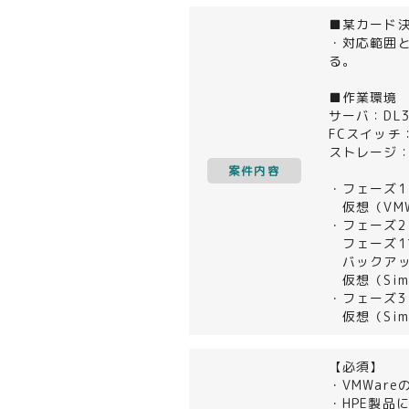
■某カード
・対応範囲と
る。
■作業環境
サーバ：DL3
FCスイッチ
ストレージ：3
案件内容
・フェーズ1
仮想（VMWa
・フェーズ2
フェーズ1
バックアップ
仮想（Sim
・フェーズ3
仮想（Simp
【必須】
・VMWare
・HPE製品