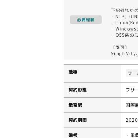
下記何れか
・NTP、BI
必要経験
・Linux(
・Windo
・OSS系の
【尚可】
SimpliVi
職種
サー
契約形態
フリ
最寄駅
国際
契約期間
202
備考
・単