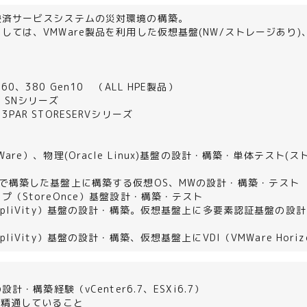
決済サービスシステムの災対環境の構築。
しては、VMWare製品を利用した仮想基盤(NW/ストレージあり
60、380 Gen10 （ALL HPE製品）
：SNシリーズ
PAR STORESERVシリーズ
re）、物理(Oracle Linux)基盤の設計・構築・単体テスト(スト
で構築した基盤上に構築する仮想OS、MWの設計・構築・テスト
（StoreOnce）基盤設計・構築・テスト
pliVity）基盤の設計・構築。仮想基盤上に多要素認証基盤の設
liVity）基盤の設計・構築、仮想基盤上にVDI（VMWare Horiz
の設計・構築経験（vCenter6.7、ESXi6.7）
に精通していること