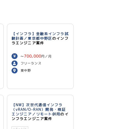
【インフラ】金融系インフラ試
験計画／東京都中野区
のインフ
ラエンジニア案件
700,000
〜
円／月
フリーランス
東中野
【NW】次世代通信インフラ
（vRAN/O-RAN）開発・検証
エンジニア／リモート併用
のイ
ンフラエンジニア案件
リモートOK