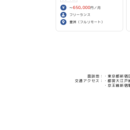
650,000
〜
円／月
フリーランス
豊洲（フルリモート）
面談地：
東京都新宿区
交通アクセス：
都営大江戸
京王線新宿