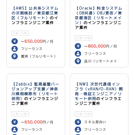
【AWS】公共系システム
【Oracle】料金システム
の次期検討／東京都江東
（DB共通）OBJ更改／東
区（フルリモート）
のイ
京都港区（リモートメイ
ンフラエンジニア案件
ン）
のインフラエンジニ
ア案件
リモートOK
リモートOK
650,000
〜
円／月
800,000
〜
円／月
フリーランス
フリーランス
豊洲（フルリモート）
品川（リモートメイ
ン）
【Zabbix】監視基盤バー
【NW】次世代通信イン
ジョンアップ支援／神奈
フラ（vRAN/O-RAN）開
川県相模原市（リモート
発・検証エンジニア／リ
併用）
のインフラエンジ
モート併用
のインフラエ
ニア案件
ンジニア案件
リモートOK
リモートOK
650,000
スキル見合い
〜
円／月
フリーランス
フリーランス