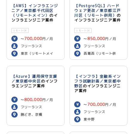
【AWS】インフラエンジ
【PostgreSQL】ハード
ニア／東京都千代田区
ウェア更改／東京都江戸
（リモートメイン）
のイ
川区（リモート併用）
の
ンフラエンジニア案件
インフラエンジニア案件
リモートOK
リモートOK
700,000
850,000
〜
円／月
〜
円／月
フリーランス
フリーランス
東京（リモートメイ
西葛西（リモート併
ン）
用）
【Azure】運用保守支援
【インフラ】金融系イン
／東京都中央区
のインフ
フラ試験計画／東京都中
ラエンジニア案件
野区
のインフラエンジニ
ア案件
800,000
〜
円／月
700,000
〜
円／月
フリーランス
フリーランス
勝どき、京橋
東中野