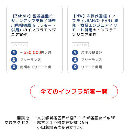
【Zabbix】監視基盤バー
【NW】次世代通信イン
ジョンアップ支援／神奈
フラ（vRAN/O-RAN）開
川県相模原市（リモート
発・検証エンジニア／リ
併用）
のインフラエンジ
モート併用
のインフラエ
ニア案件
ンジニア案件
リモートOK
リモートOK
650,000
スキル見合い
〜
円／月
フリーランス
フリーランス
南橋本（リモート併
リモート併用
用）
全てのインフラ新着一覧
面談地：
東京都新宿区西新宿3-1-5新宿嘉泉ビル8F
交通アクセス：
都営大江戸線新宿駅徒歩5分
小田急線新宿駅徒歩10分