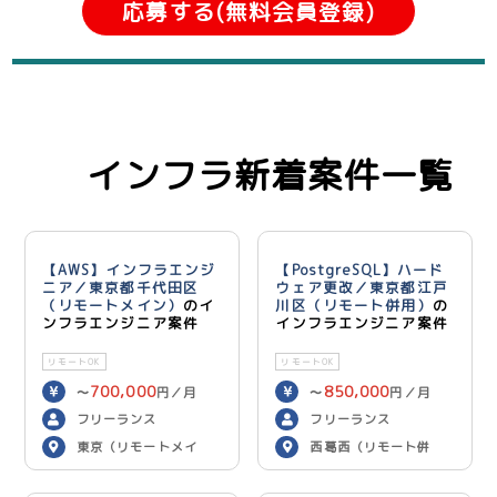
応募する(無料会員登録)
インフラ新着案件一覧
【AWS】インフラエンジ
【PostgreSQL】ハード
ニア／東京都千代田区
ウェア更改／東京都江戸
（リモートメイン）
のイ
川区（リモート併用）
の
ンフラエンジニア案件
インフラエンジニア案件
リモートOK
リモートOK
700,000
850,000
〜
円／月
〜
円／月
フリーランス
フリーランス
東京（リモートメイ
西葛西（リモート併
ン）
用）