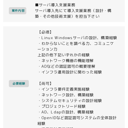
■サーバ導入支援業務
サーバ導入先にて導入支援業務（設計・構
案件内容
築・その他技術支援）を担当下さい
【必須】
・Linux Windowsサーバの設計、構築経験
・わからないことを調べる力、コミュニケ
ーション力
上記の他下記いずれかの経験
・ネットワーク機器の機能理解
・ADなどの認証認可の概要理解
・インフラ運用設計に関わった経験
【尚可】
必要経験
・インフラ要件定義実施経験
・ネットワーク設計、構築経験
・システムセキュリティの設計経験
・プロジェクトリード経験
・AD、Ldapの設計、構築経験
・OpenIDなど認証認可システムの全体設計
経験