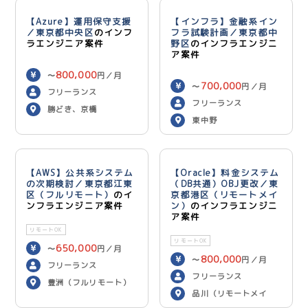
【Azure】運用保守支援
【インフラ】金融系イン
／東京都中央区
のインフ
フラ試験計画／東京都中
ラエンジニア案件
野区
のインフラエンジニ
ア案件
800,000
〜
円／月
700,000
〜
円／月
フリーランス
フリーランス
勝どき、京橋
東中野
【AWS】公共系システム
【Oracle】料金システム
の次期検討／東京都江東
（DB共通）OBJ更改／東
区（フルリモート）
のイ
京都港区（リモートメイ
ンフラエンジニア案件
ン）
のインフラエンジニ
ア案件
リモートOK
リモートOK
650,000
〜
円／月
800,000
〜
円／月
フリーランス
フリーランス
豊洲（フルリモート）
品川（リモートメイ
ン）