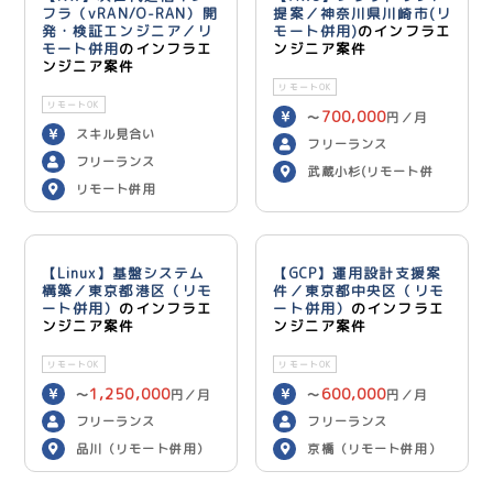
フラ（vRAN/O-RAN）開
提案／神奈川県川崎市(リ
発・検証エンジニア／リ
モート併用)
のインフラエ
モート併用
のインフラエ
ンジニア案件
ンジニア案件
リモートOK
リモートOK
700,000
〜
円／月
スキル見合い
フリーランス
フリーランス
武蔵小杉(リモート併
リモート併用
用)
【Linux】基盤システム
【GCP】運用設計支援案
構築／東京都港区（リモ
件／東京都中央区（リモ
ート併用）
のインフラエ
ート併用）
のインフラエ
ンジニア案件
ンジニア案件
リモートOK
リモートOK
1,250,000
600,000
〜
円／月
〜
円／月
フリーランス
フリーランス
品川（リモート併用）
京橋（リモート併用）