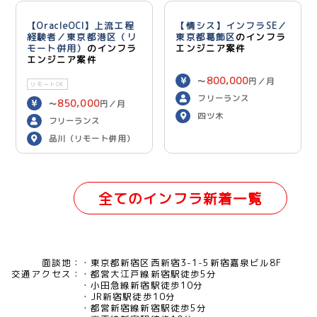
【OracleOCI】上流工程
【情シス】インフラSE／
経験者／東京都港区（リ
東京都葛飾区
のインフラ
モート併用）
のインフラ
エンジニア案件
エンジニア案件
800,000
〜
円／月
リモートOK
フリーランス
850,000
〜
円／月
四ツ木
フリーランス
品川（リモート併用）
全てのインフラ新着一覧
面談地：
東京都新宿区西新宿3-1-5新宿嘉泉ビル8F
交通アクセス：
都営大江戸線新宿駅徒歩5分
小田急線新宿駅徒歩10分
JR新宿駅徒歩10分
都営新宿線新宿駅徒歩5分