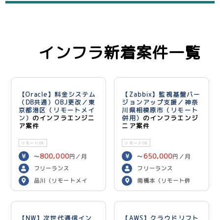
インフラ新着案件一覧
【Oracle】料金システム
【Zabbix】監視基盤バー
（DB共通）OBJ更改／東
ジョンアップ支援／神奈
京都港区（リモートメイ
川県相模原市（リモート
ン）
のインフラエンジニ
併用）
のインフラエンジ
ア案件
ニア案件
リモートOK
リモートOK
800,000
650,000
〜
円／月
〜
円／月
フリーランス
フリーランス
品川（リモートメイ
南橋本（リモート併
ン）
用）
【NW】次世代通信イン
【AWS】クラウドリフト