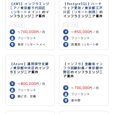
【AWS】インフラエンジ
【PostgreSQL】ハード
ニア／東京都千代田区
ウェア更改／東京都江戸
（リモートメイン）
のイ
川区（リモート併用）
の
ンフラエンジニア案件
インフラエンジニア案件
リモートOK
リモートOK
700,000
850,000
〜
円／月
〜
円／月
フリーランス
フリーランス
東京（リモートメイ
西葛西（リモート併
ン）
用）
【Azure】運用保守支援
【インフラ】金融系イン
／東京都中央区
のインフ
フラ試験計画／東京都中
ラエンジニア案件
野区
のインフラエンジニ
ア案件
800,000
〜
円／月
700,000
〜
円／月
フリーランス
フリーランス
勝どき、京橋
東中野