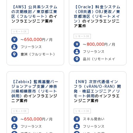
【AWS】公共系システム
【Oracle】料金システム
の次期検討／東京都江東
（DB共通）OBJ更改／東
区（フルリモート）
のイ
京都港区（リモートメイ
ンフラエンジニア案件
ン）
のインフラエンジニ
ア案件
リモートOK
リモートOK
650,000
〜
円／月
800,000
〜
円／月
フリーランス
フリーランス
豊洲（フルリモート）
品川（リモートメイ
ン）
【Zabbix】監視基盤バー
【NW】次世代通信イン
ジョンアップ支援／神奈
フラ（vRAN/O-RAN）開
川県相模原市（リモート
発・検証エンジニア／リ
併用）
のインフラエンジ
モート併用
のインフラエ
ニア案件
ンジニア案件
リモートOK
リモートOK
650,000
スキル見合い
〜
円／月
フリーランス
フリーランス