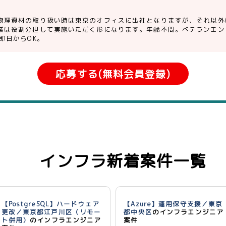
物理資材の取り扱い時は東京のオフィスに出社となりますが、それ以外
業は役割分担して実施いただく形になります。年齢不問。ベテランエン
即日からOK。
応募する(無料会員登録)
インフラ新着案件一覧
【PostgreSQL】ハードウェア
【Azure】運用保守支援／東京
更改／東京都江戸川区（リモー
都中央区
のインフラエンジニア
ト併用）
のインフラエンジニア
案件