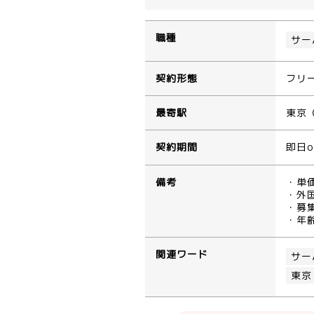
職種
サー
契約形態
フリ
最寄駅
東京
契約期間
即日o
備考
・単
・外
・募
・年
関連ワード
サー
東京