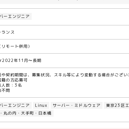
バーエンジニア
ーランス
（リモート併用）
r2022年11月〜長期
価や契約期間は、募集状況、スキル等により変動する場合がござい
国籍の方応募可
集人数：3名
齢不問
バーエンジニア
Linux
サーバー・ミドルウェア
東京23区
・丸の内・大手町・日本橋