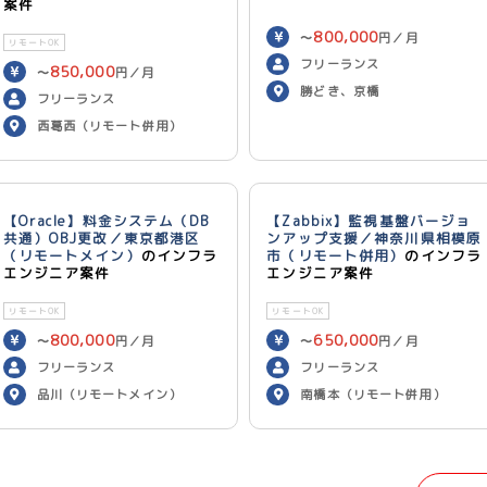
案件
800,000
〜
円／月
リモートOK
フリーランス
850,000
〜
円／月
勝どき、京橋
フリーランス
西葛西（リモート併用）
【Oracle】料金システム（DB
【Zabbix】監視基盤バージョ
共通）OBJ更改／東京都港区
ンアップ支援／神奈川県相模原
（リモートメイン）
のインフラ
市（リモート併用）
のインフラ
エンジニア案件
エンジニア案件
リモートOK
リモートOK
800,000
650,000
〜
円／月
〜
円／月
フリーランス
フリーランス
品川（リモートメイン）
南橋本（リモート併用）