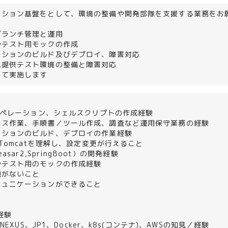
ーション基盤をとして、環境の整備や開発部隊を支援する業務をお
ブランチ管理と運用
やテスト用モックの作成
ーションのビルド及びデプロイ、障害対応
ム提供テスト環境の整備と障害対応
して実施します
のオペレーション、シェルスクリプトの作成経験
ース作業、手順書／ツール作成、調査など運用保守業務の経験
ーションのビルド、デプロイの作業経験
e、Tomcatを理解し、設定変更が行えること
easar2,SpringBoot）の開発経験
やテスト用のモックの作成経験
題がないこと
ミュニケーションができること
経験
s、NEXUS、JP1、Docker、k8s(コンテナ)、AWSの知見／経験