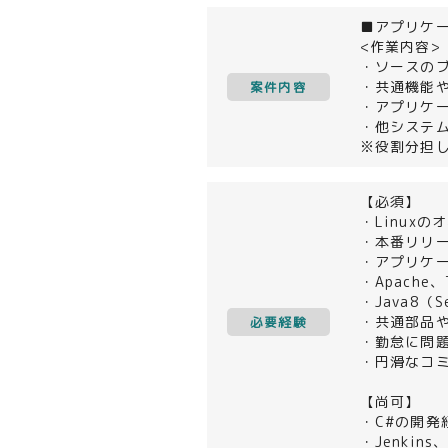
■アプリケ
<作業内容>
・ソースの
・共通機能
案件内容
・アプリケ
・他システ
※役割分担
【必須】
・Linux
・本番リリ
・アプリケ
・Apach
・Java8（S
・共通部品
必要経験
・勤怠に問
・円滑なコ
【尚可】
・C#の開発
・Jenkin