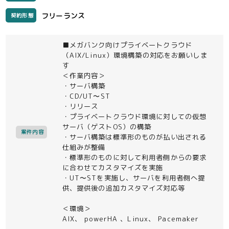
フリーランス
契約形態
■メガバンク向けプライベートクラウド
（AIX/Linux）環境構築の対応をお願いしま
す
＜作業内容＞
・サーバ構築
・CD/UT〜ST
・リリース
・プライベートクラウド環境に対しての仮想
サーバ（ゲストOS）の構築
案件内容
・サーバ構築は標準形のものが払い出される
仕組みが整備
・標準形のものに対して利用者側からの要求
に合わせてカスタマイズを実施
・UT〜STを実施し、サーバを利用者側へ提
供、提供後の追加カスタマイズ対応等
＜環境＞
AIX、 powerHA 、Linux、 Pacemaker