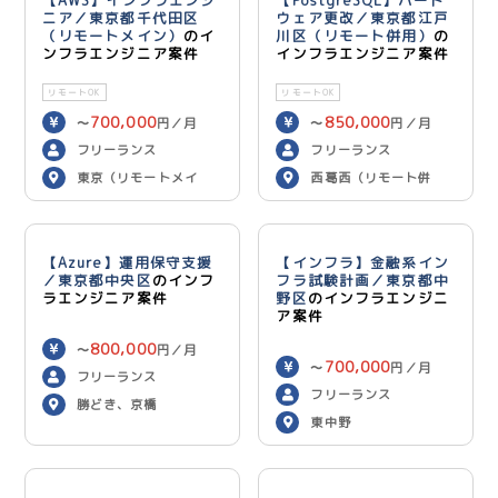
【AWS】インフラエンジ
【PostgreSQL】ハード
ニア／東京都千代田区
ウェア更改／東京都江戸
（リモートメイン）
のイ
川区（リモート併用）
の
ンフラエンジニア案件
インフラエンジニア案件
リモートOK
リモートOK
700,000
850,000
〜
円／月
〜
円／月
フリーランス
フリーランス
東京（リモートメイ
西葛西（リモート併
ン）
用）
【Azure】運用保守支援
【インフラ】金融系イン
／東京都中央区
のインフ
フラ試験計画／東京都中
ラエンジニア案件
野区
のインフラエンジニ
ア案件
800,000
〜
円／月
700,000
〜
円／月
フリーランス
フリーランス
勝どき、京橋
東中野