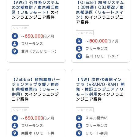
【AWS】公共系システム
【Oracle】料金システム
の次期検討／東京都江東
（DB共通）OBJ更改／東
区（フルリモート）
のイ
京都港区（リモートメイ
ンフラエンジニア案件
ン）
のインフラエンジニ
ア案件
リモートOK
リモートOK
650,000
〜
円／月
800,000
〜
円／月
フリーランス
フリーランス
豊洲（フルリモート）
品川（リモートメイ
ン）
【Zabbix】監視基盤バー
【NW】次世代通信イン
ジョンアップ支援／神奈
フラ（vRAN/O-RAN）開
川県相模原市（リモート
発・検証エンジニア／リ
併用）
のインフラエンジ
モート併用
のインフラエ
ニア案件
ンジニア案件
リモートOK
リモートOK
650,000
スキル見合い
〜
円／月
フリーランス
フリーランス
南橋本（リモート併
リモート併用