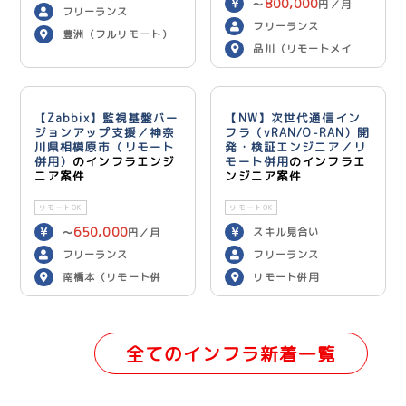
800,000
〜
円／月
フリーランス
フリーランス
豊洲（フルリモート）
品川（リモートメイ
ン）
【Zabbix】監視基盤バー
【NW】次世代通信イン
ジョンアップ支援／神奈
フラ（vRAN/O-RAN）開
川県相模原市（リモート
発・検証エンジニア／リ
併用）
のインフラエンジ
モート併用
のインフラエ
ニア案件
ンジニア案件
リモートOK
リモートOK
650,000
スキル見合い
〜
円／月
フリーランス
フリーランス
南橋本（リモート併
リモート併用
用）
全てのインフラ新着一覧