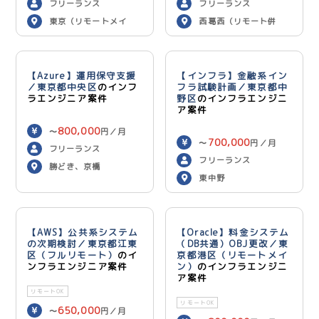
フリーランス
フリーランス
東京（リモートメイ
西葛西（リモート併
ン）
用）
【Azure】運用保守支援
【インフラ】金融系イン
／東京都中央区
のインフ
フラ試験計画／東京都中
ラエンジニア案件
野区
のインフラエンジニ
ア案件
800,000
〜
円／月
700,000
〜
円／月
フリーランス
フリーランス
勝どき、京橋
東中野
【AWS】公共系システム
【Oracle】料金システム
の次期検討／東京都江東
（DB共通）OBJ更改／東
区（フルリモート）
のイ
京都港区（リモートメイ
ンフラエンジニア案件
ン）
のインフラエンジニ
ア案件
リモートOK
リモートOK
650,000
〜
円／月