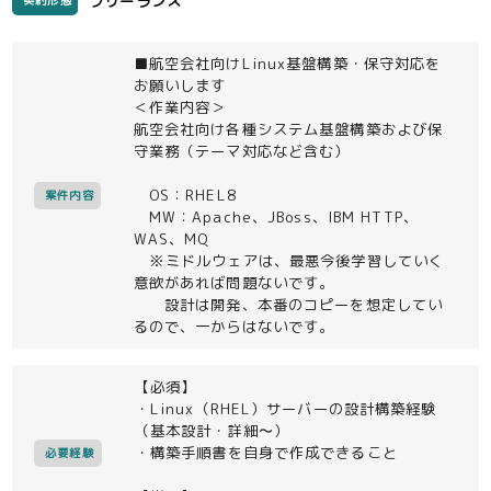
フリーランス
契約形態
■航空会社向けLinux基盤構築・保守対応を
お願いします
＜作業内容＞
航空会社向け各種システム基盤構築および保
守業務（テーマ対応など含む）
OS：RHEL8
案件内容
MW：Apache、JBoss、IBM HTTP、
WAS、MQ
※ミドルウェアは、最悪今後学習していく
意欲があれば問題ないです。
設計は開発、本番のコピーを想定してい
るので、一からはないです。
【必須】
・Linux（RHEL）サーバーの設計構築経験
（基本設計・詳細〜）
・構築手順書を自身で作成できること
必要経験