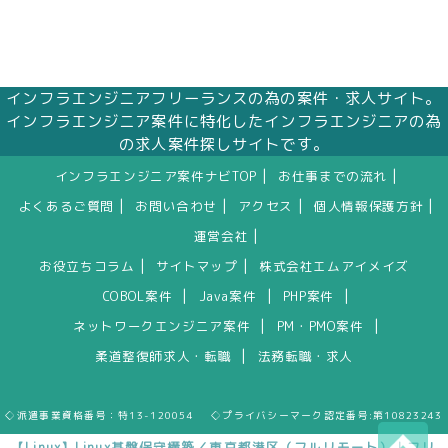
インフラエンジニアフリーランスの為の案件・求人サイト。
インフラエンジニア案件に特化したインフラエンジニアの為
の求人案件探しサイトです。
|
|
インフラエンジニア案件ナビTOP
お仕事までの流れ
|
|
|
|
よくあるご質問
お問い合わせ
アクセス
個人情報保護方針
|
運営会社
|
|
お役立ちコラム
サイトマップ
株式会社エムアイメイズ
|
|
|
COBOL案件
Java案件
PHP案件
|
|
ネットワークエンジニア案件
PM・PMO案件
|
柔道整復師求人・転職
法務転職・求人
◇派遣事業資格番号：特13-120054 ◇プライバシーマーク認定番号:第10823243
【Linux】Linux基盤保守構築／東京都港区（フルリモート）｜フリ