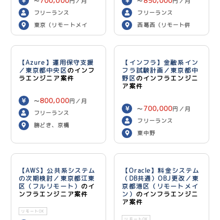
700,000
850,000
〜
円／月
〜
円／月
フリーランス
フリーランス
東京（リモートメイ
西葛西（リモート併
ン）
用）
【Azure】運用保守支援
【インフラ】金融系イン
／東京都中央区
のインフ
フラ試験計画／東京都中
ラエンジニア案件
野区
のインフラエンジニ
ア案件
800,000
〜
円／月
700,000
〜
円／月
フリーランス
フリーランス
勝どき、京橋
東中野
【AWS】公共系システム
【Oracle】料金システム
の次期検討／東京都江東
（DB共通）OBJ更改／東
区（フルリモート）
のイ
京都港区（リモートメイ
ンフラエンジニア案件
ン）
のインフラエンジニ
ア案件
リモートOK
リモートOK