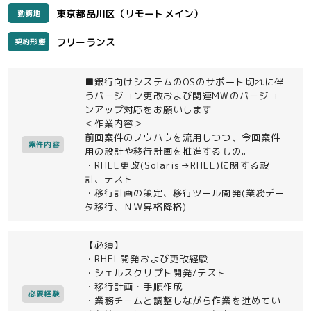
東京都品川区（リモートメイン）
勤務地
フリーランス
契約形態
■銀行向けシステムのOSのサポート切れに伴
うバージョン更改および関連MWのバージョ
ンアップ対応をお願いします
＜作業内容＞
前回案件のノウハウを流用しつつ、今回案件
案件内容
用の設計や移行計画を推進するもの。
・RHEL更改(Solaris→RHEL)に関する設
計、テスト
・移行計画の策定、移行ツール開発(業務デー
タ移行、ＮＷ昇格降格)
【必須】
・RHEL開発および更改経験
・シェルスクリプト開発/テスト
・移行計画・手順作成
必要経験
・業務チームと調整しながら作業を進めてい