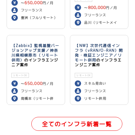
650,000
〜
円／月
800,000
〜
円／月
フリーランス
フリーランス
豊洲（フルリモート）
品川（リモートメイ
ン）
【Zabbix】監視基盤バー
【NW】次世代通信イン
ジョンアップ支援／神奈
フラ（vRAN/O-RAN）開
川県相模原市（リモート
発・検証エンジニア／リ
併用）
のインフラエンジ
モート併用
のインフラエ
ニア案件
ンジニア案件
リモートOK
リモートOK
650,000
スキル見合い
〜
円／月
フリーランス
フリーランス
南橋本（リモート併
リモート併用
用）
全てのインフラ新着一覧