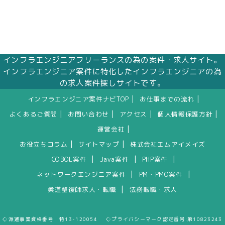
インフラエンジニアフリーランスの為の案件・求人サイト。
インフラエンジニア案件に特化したインフラエンジニアの為
の求人案件探しサイトです。
|
|
インフラエンジニア案件ナビTOP
お仕事までの流れ
|
|
|
|
よくあるご質問
お問い合わせ
アクセス
個人情報保護方針
|
運営会社
|
|
お役立ちコラム
サイトマップ
株式会社エムアイメイズ
|
|
|
COBOL案件
Java案件
PHP案件
|
|
ネットワークエンジニア案件
PM・PMO案件
|
柔道整復師求人・転職
法務転職・求人
◇派遣事業資格番号：特13-120054 ◇プライバシーマーク認定番号:第10823243