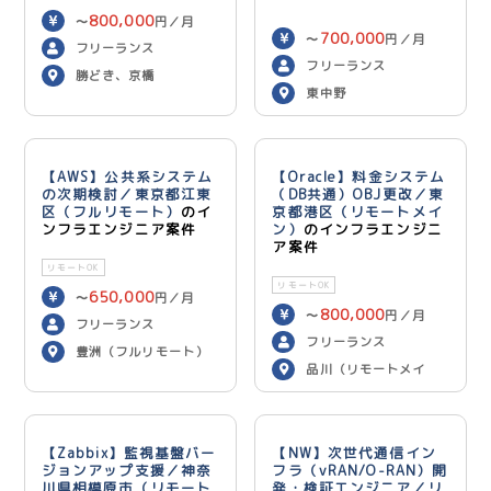
800,000
〜
円／月
700,000
〜
円／月
フリーランス
フリーランス
勝どき、京橋
東中野
【AWS】公共系システム
【Oracle】料金システム
の次期検討／東京都江東
（DB共通）OBJ更改／東
区（フルリモート）
のイ
京都港区（リモートメイ
ンフラエンジニア案件
ン）
のインフラエンジニ
ア案件
リモートOK
リモートOK
650,000
〜
円／月
800,000
〜
円／月
フリーランス
フリーランス
豊洲（フルリモート）
品川（リモートメイ
ン）
【Zabbix】監視基盤バー
【NW】次世代通信イン
ジョンアップ支援／神奈
フラ（vRAN/O-RAN）開
川県相模原市（リモート
発・検証エンジニア／リ