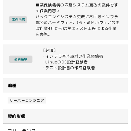
■某保険機構の次期システム更改の案件です
＜作業内容＞
バックエンドシステム更改におけるインフラ
案件内容
部分のハードウェア、OS・ミドルウェアの更
改作業4月からは主にテスト工程による作業
を実施。
【必須】
・インフラ基本設計の作業経験者
必要経験
・LinuxのOS設計経験者
・テスト設計書の作成経験者
職種
サーバーエンジニア
契約形態
フリーランス