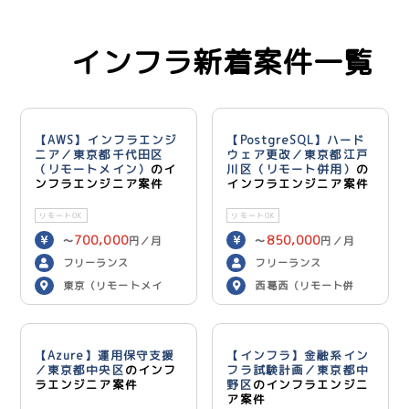
インフラ新着案件一覧
【AWS】インフラエンジ
【PostgreSQL】ハード
ニア／東京都千代田区
ウェア更改／東京都江戸
（リモートメイン）
のイ
川区（リモート併用）
の
ンフラエンジニア案件
インフラエンジニア案件
リモートOK
リモートOK
700,000
850,000
〜
円／月
〜
円／月
フリーランス
フリーランス
東京（リモートメイ
西葛西（リモート併
ン）
用）
【Azure】運用保守支援
【インフラ】金融系イン
／東京都中央区
のインフ
フラ試験計画／東京都中
ラエンジニア案件
野区
のインフラエンジニ
ア案件