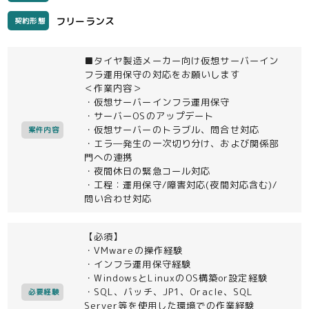
フリーランス
契約形態
■タイヤ製造メーカー向け仮想サーバーイン
フラ運用保守の対応をお願いします
＜作業内容＞
・仮想サーバーインフラ運用保守
・サーバーOSのアップデート
・仮想サーバーのトラブル、問合せ対応
案件内容
・エラ―発生の一次切り分け、および関係部
門への連携
・夜間休日の緊急コール対応
・工程：運用保守/障害対応(夜間対応含む)/
問い合わせ対応
【必須】
・VMwareの操作経験
・インフラ運用保守経験
・WindowsとLinuxのOS構築or設定経験
・SQL、バッチ、JP1、Oracle、SQL
必要経験
Server等を使用した環境での作業経験