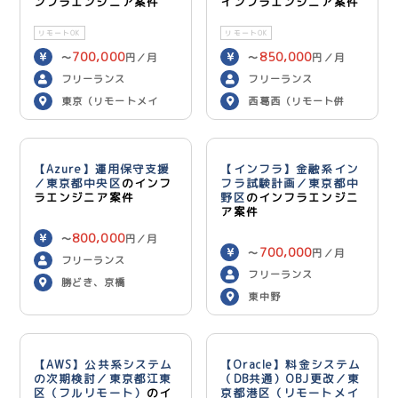
ンフラエンジニア案件
インフラエンジニア案件
リモートOK
リモートOK
700,000
850,000
〜
円／月
〜
円／月
フリーランス
フリーランス
東京（リモートメイ
西葛西（リモート併
ン）
用）
【Azure】運用保守支援
【インフラ】金融系イン
／東京都中央区
のインフ
フラ試験計画／東京都中
ラエンジニア案件
野区
のインフラエンジニ
ア案件
800,000
〜
円／月
700,000
〜
円／月
フリーランス
フリーランス
勝どき、京橋
東中野
【AWS】公共系システム
【Oracle】料金システム
の次期検討／東京都江東
（DB共通）OBJ更改／東
区（フルリモート）
のイ
京都港区（リモートメイ