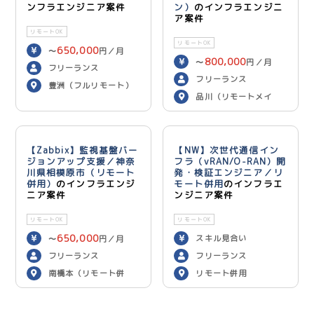
ンフラエンジニア案件
ン）
のインフラエンジニ
ア案件
リモートOK
リモートOK
650,000
〜
円／月
800,000
〜
円／月
フリーランス
フリーランス
豊洲（フルリモート）
品川（リモートメイ
ン）
【Zabbix】監視基盤バー
【NW】次世代通信イン
ジョンアップ支援／神奈
フラ（vRAN/O-RAN）開
川県相模原市（リモート
発・検証エンジニア／リ
併用）
のインフラエンジ
モート併用
のインフラエ
ニア案件
ンジニア案件
リモートOK
リモートOK
650,000
スキル見合い
〜
円／月
フリーランス
フリーランス
南橋本（リモート併
リモート併用
用）