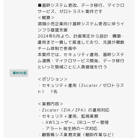
■基幹システム更改、データ移行、マイクロ
サービス、ゼロトラスト案件です
＜概要＞
酒類小売企業向け基幹システム更改に伴うイ
ンフラ基盤支援
2024年6月より、計画策定から設計・構築・
運用まで一貫して推進しており、元請が複数
チーム体制で参画中
本案件では、セキュリティ運用、基幹システ
ム連携・マイクロサービス開発、データ移行
といった領域ごとに人員増強を行う
案件内容
＜ポジション＞
・セキュリティ運用（Zscaler／ゼロトラス
ト） 1名
＜業務内容＞
・Zscaler（ZIA／ZPA）の運用対応
・セキュリティ運用、監視業務
- AWSユーザー、DBユーザー管理
- アラート発生時の一次対応
・顧客情シス業務支援（棚卸作業など）