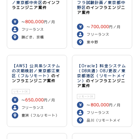
／東京都中央区
のインフ
フラ試験計画／東京都中
ラエンジニア案件
野区
のインフラエンジニ
ア案件
800,000
〜
円／月
700,000
〜
円／月
フリーランス
フリーランス
勝どき、京橋
東中野
【AWS】公共系システム
【Oracle】料金システム
の次期検討／東京都江東
（DB共通）OBJ更改／東
区（フルリモート）
のイ
京都港区（リモートメイ
ンフラエンジニア案件
ン）
のインフラエンジニ
ア案件
リモートOK
リモートOK
650,000
〜
円／月
800,000
〜
円／月
フリーランス
フリーランス
豊洲（フルリモート）
品川（リモートメイ
ン）