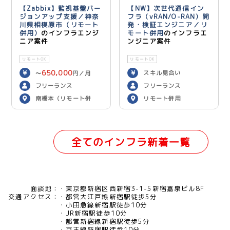
【Zabbix】監視基盤バー
【NW】次世代通信イン
ジョンアップ支援／神奈
フラ（vRAN/O-RAN）開
川県相模原市（リモート
発・検証エンジニア／リ
併用）
のインフラエンジ
モート併用
のインフラエ
ニア案件
ンジニア案件
リモートOK
リモートOK
650,000
スキル見合い
〜
円／月
フリーランス
フリーランス
南橋本（リモート併
リモート併用
用）
全てのインフラ新着一覧
面談地：
東京都新宿区西新宿3-1-5新宿嘉泉ビル8F
交通アクセス：
都営大江戸線新宿駅徒歩5分
小田急線新宿駅徒歩10分
JR新宿駅徒歩10分
都営新宿線新宿駅徒歩5分
京王線新宿駅徒歩10分