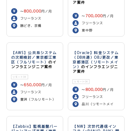
ア案件
800,000
〜
円／月
700,000
〜
円／月
フリーランス
フリーランス
勝どき、京橋
東中野
【AWS】公共系システム
【Oracle】料金システム
の次期検討／東京都江東
（DB共通）OBJ更改／東
区（フルリモート）
のイ
京都港区（リモートメイ
ンフラエンジニア案件
ン）
のインフラエンジニ
ア案件
リモートOK
リモートOK
650,000
〜
円／月
800,000
〜
円／月
フリーランス
フリーランス
豊洲（フルリモート）
品川（リモートメイ
ン）
【Zabbix】監視基盤バー
【NW】次世代通信イン