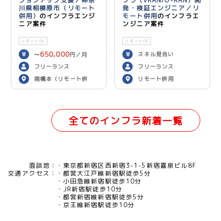
ジョンアップ支援／神奈
フラ（vRAN/O-RAN）開
川県相模原市（リモート
発・検証エンジニア／リ
併用）
のインフラエンジ
モート併用
のインフラエ
ニア案件
ンジニア案件
リモートOK
リモートOK
650,000
スキル見合い
〜
円／月
フリーランス
フリーランス
南橋本（リモート併
リモート併用
用）
全てのインフラ新着一覧
面談地：
東京都新宿区西新宿3-1-5新宿嘉泉ビル8F
交通アクセス：
都営大江戸線新宿駅徒歩5分
小田急線新宿駅徒歩10分
JR新宿駅徒歩10分
都営新宿線新宿駅徒歩5分
京王線新宿駅徒歩10分