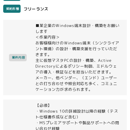
フリーランス
契約形態
■某企業のWindows端末設計・構築をお願い
します
＜作業内容＞
お客様様向けのWindows端末（シンクライア
ント環境）の設計・構築支援を行っていただ
きます。
案件内容
主に仮想マスタPCの設計・構築、Active
Directoryによるポリシー制御、ミドルウェ
アの導入・検証などを担当いただきます。
メーカー、他ベンダー、（エンド）ユーザー
との打ち合わせや照会対応も多く、コミュニ
ケーション力が求められます。
【必須】
・Windows 10の詳細設計以降の経験（テス
ト仕様書作成など含む）
・MSプレミアサポートや製品サポートへの問
い合わせ経験