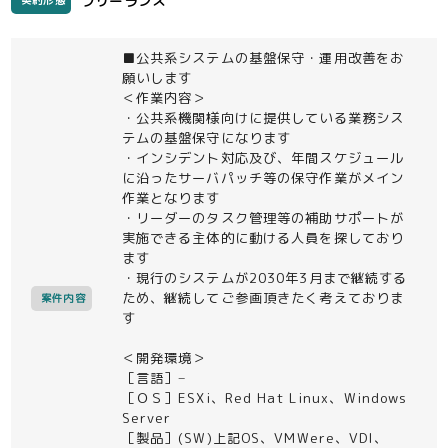
フリーランス
契約形態
■公共系システムの基盤保守・運用改善をお
願いします
＜作業内容＞
・公共系機関様向けに提供している業務シス
テムの基盤保守になります
・インシデント対応及び、年間スケジュール
に沿ったサーバパッチ等の保守作業がメイン
作業となります
・リーダーのタスク管理等の補助サポートが
実施できる主体的に動ける人員を探しており
ます
・現行のシステムが2030年3月まで継続する
ため、継続してご参画頂きたく考えておりま
案件内容
す
＜開発環境＞
［言語］−
［ＯＳ］ESXi、Red Hat Linux、Windows
Server
［製品］(SW)上記OS、VMWere、VDI、