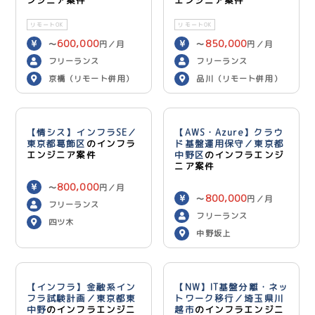
ンジニア案件
エンジニア案件
リモートOK
リモートOK
600,000
850,000
〜
円／月
〜
円／月
フリーランス
フリーランス
京橋（リモート併用）
品川（リモート併用）
【情シス】インフラSE／
【AWS・Azure】クラウ
東京都葛飾区
のインフラ
ド基盤運用保守／東京都
エンジニア案件
中野区
のインフラエンジ
ニア案件
800,000
〜
円／月
800,000
〜
円／月
フリーランス
フリーランス
四ツ木
中野坂上
【インフラ】金融系イン
【NW】IT基盤分離・ネッ
フラ試験計画／東京都東
トワーク移行／埼玉県川
中野
のインフラエンジニ
越市
のインフラエンジニ