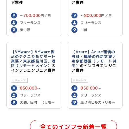
ア案件
ア案件
700,000
800,000
〜
円／月
〜
円／月
フリーランス
フリーランス
東中野
川越
【VMware】VMware製
【Azure】Azure環境の
品のテクニカルサポート
設計・構築の伴走支援／
業務／東京都品川区、港
東京都港区（リモート併
区（リモートメイン）
の
用）
のインフラエンジニ
インフラエンジニア案件
ア案件
リモートOK
リモートOK
850,000
850,000
〜
〜
900,000
900,000
円／月
円／月
フリーランス
フリーランス
大崎、田町 （リモー
虎ノ門ヒルズ（リモー
トメイン）
ト併用）
全てのインフラ新着一覧