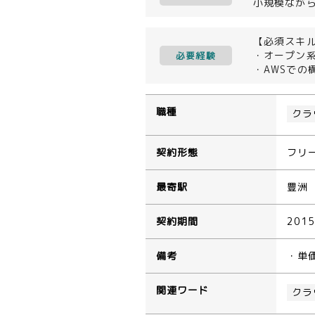
小規模なが
【必須スキ
・オープン系W
必要経験
・AWSでの
職種
クラ
契約形態
フリ
最寄駅
豊洲
契約期間
201
備考
・単
関連ワード
クラ