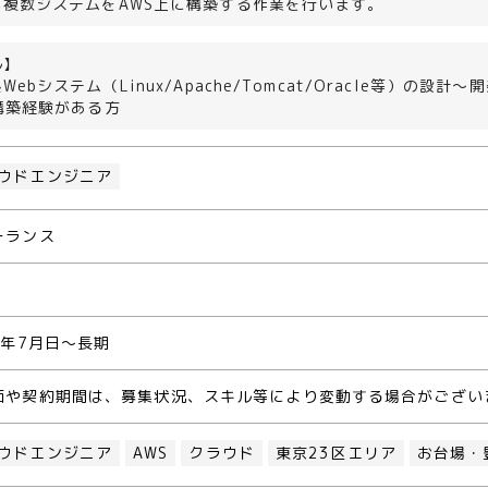
ら複数システムをAWS上に構築する作業を行います。
ル】
ebシステム（Linux/Apache/Tomcat/Oracle等）の設計～
構築経験がある方
ウドエンジニア
ーランス
5年7月日～長期
価や契約期間は、募集状況、スキル等により変動する場合がござい
ウドエンジニア
AWS
クラウド
東京23区エリア
お台場・