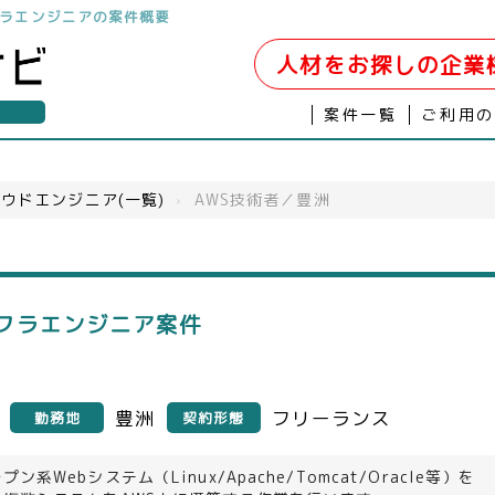
フラエンジニアの案件概要
人材をお探しの企業
案件一覧
ご利用
ウドエンジニア(一覧)
›
AWS技術者／豊洲
ンフラエンジニア案件
豊洲
フリーランス
勤務地
契約形態
ン系Webシステム（Linux/Apache/Tomcat/Oracle等）を