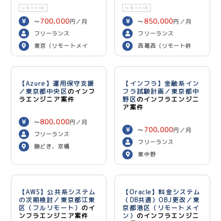
リモートOK
リモートOK
700,000
850,000
〜
円／月
〜
円／月
フリーランス
フリーランス
東京（リモートメイ
西葛西（リモート併
ン）
用）
【Azure】運用保守支援
【インフラ】金融系イン
／東京都中央区
のインフ
フラ試験計画／東京都中
ラエンジニア案件
野区
のインフラエンジニ
ア案件
800,000
〜
円／月
700,000
〜
円／月
フリーランス
フリーランス
勝どき、京橋
東中野
【AWS】公共系システム
【Oracle】料金システム
の次期検討／東京都江東
（DB共通）OBJ更改／東
区（フルリモート）
のイ
京都港区（リモートメイ
ンフラエンジニア案件
ン）
のインフラエンジニ