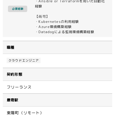
・Ansible or Terraformを用いた自動化
経験
必要経験
【尚可】
・Kubernetesの利用経験
・Azure環境構築経験
・Datadogによる監視環境構築経験
職種
クラウドエンジニア
契約形態
フリーランス
最寄駅
東陽町（リモート）