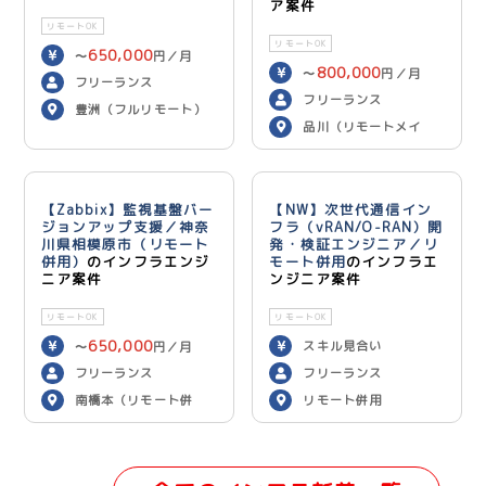
ア案件
リモートOK
リモートOK
650,000
〜
円／月
800,000
〜
円／月
フリーランス
フリーランス
豊洲（フルリモート）
品川（リモートメイ
ン）
【Zabbix】監視基盤バー
【NW】次世代通信イン
ジョンアップ支援／神奈
フラ（vRAN/O-RAN）開
川県相模原市（リモート
発・検証エンジニア／リ
併用）
のインフラエンジ
モート併用
のインフラエ
ニア案件
ンジニア案件
リモートOK
リモートOK
650,000
スキル見合い
〜
円／月
フリーランス
フリーランス
南橋本（リモート併
リモート併用
用）