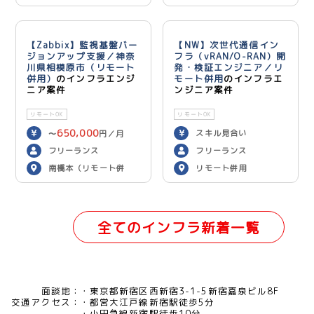
ン）
【Zabbix】監視基盤バー
【NW】次世代通信イン
ジョンアップ支援／神奈
フラ（vRAN/O-RAN）開
川県相模原市（リモート
発・検証エンジニア／リ
併用）
のインフラエンジ
モート併用
のインフラエ
ニア案件
ンジニア案件
リモートOK
リモートOK
650,000
スキル見合い
〜
円／月
フリーランス
フリーランス
南橋本（リモート併
リモート併用
用）
全てのインフラ新着一覧
面談地：
東京都新宿区西新宿3-1-5新宿嘉泉ビル8F
交通アクセス：
都営大江戸線新宿駅徒歩5分
小田急線新宿駅徒歩10分