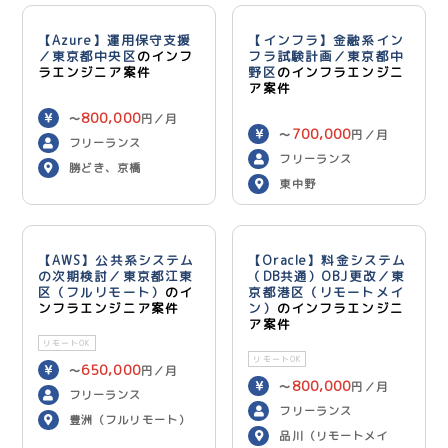
【Azure】運用保守支援
【インフラ】金融系イン
／東京都中央区
のインフ
フラ試験計画／東京都中
ラエンジニア案件
野区
のインフラエンジニ
ア案件
800,000
〜
円／月
700,000
〜
円／月
フリーランス
フリーランス
勝どき、京橋
東中野
【AWS】公共系システム
【Oracle】料金システム
の次期検討／東京都江東
（DB共通）OBJ更改／東
区（フルリモート）
のイ
京都港区（リモートメイ
ンフラエンジニア案件
ン）
のインフラエンジニ
ア案件
リモートOK
リモートOK
650,000
〜
円／月
800,000
〜
円／月
フリーランス
フリーランス
豊洲（フルリモート）
品川（リモートメイ