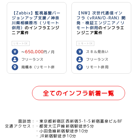
【Zabbix】監視基盤バー
【NW】次世代通信イン
ジョンアップ支援／神奈
フラ（vRAN/O-RAN）開
川県相模原市（リモート
発・検証エンジニア／リ
併用）
のインフラエンジ
モート併用
のインフラエ
ニア案件
ンジニア案件
リモートOK
リモートOK
650,000
スキル見合い
〜
円／月
フリーランス
フリーランス
南橋本（リモート併
リモート併用
用）
全てのインフラ新着一覧
面談地：
東京都新宿区西新宿3-1-5新宿嘉泉ビル8F
交通アクセス：
都営大江戸線新宿駅徒歩5分
小田急線新宿駅徒歩10分
JR新宿駅徒歩10分