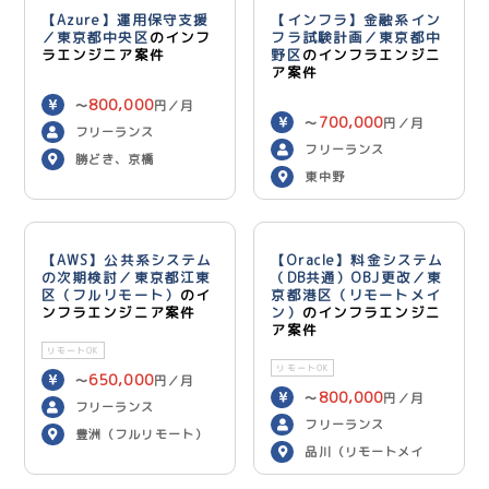
【Azure】運用保守支援
【インフラ】金融系イン
／東京都中央区
のインフ
フラ試験計画／東京都中
ラエンジニア案件
野区
のインフラエンジニ
ア案件
800,000
〜
円／月
700,000
〜
円／月
フリーランス
フリーランス
勝どき、京橋
東中野
【AWS】公共系システム
【Oracle】料金システム
の次期検討／東京都江東
（DB共通）OBJ更改／東
区（フルリモート）
のイ
京都港区（リモートメイ
ンフラエンジニア案件
ン）
のインフラエンジニ
ア案件
リモートOK
リモートOK
650,000
〜
円／月
800,000
〜
円／月
フリーランス
フリーランス
豊洲（フルリモート）
品川（リモートメイ
ン）