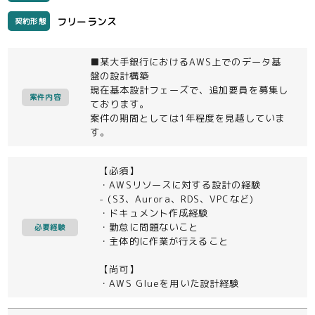
フリーランス
契約形態
■某大手銀行におけるAWS上でのデータ基
盤の設計構築
現在基本設計フェーズで、追加要員を募集し
案件内容
ております。
案件の期間としては1年程度を見越していま
す。
【必須】
・AWSリソースに対する設計の経験
- (S3、Aurora、RDS、VPCなど)
・ドキュメント作成経験
・勤怠に問題ないこと
必要経験
・主体的に作業が行えること
【尚可】
・AWS Glueを用いた設計経験