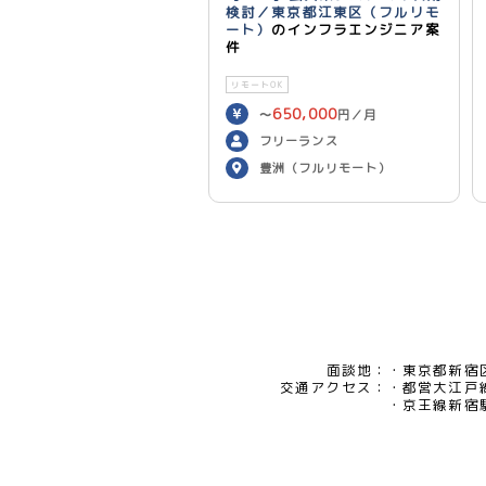
検討／東京都江東区（フルリモ
ート）
のインフラエンジニア案
件
リモートOK
650,000
〜
円／月
フリーランス
豊洲（フルリモート）
面談地：
東京都新宿区
交通アクセス：
都営大江戸
京王線新宿