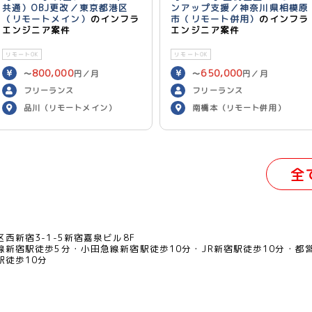
共通）OBJ更改／東京都港区
ンアップ支援／神奈川県相模原
（リモートメイン）
のインフラ
市（リモート併用）
のインフラ
エンジニア案件
エンジニア案件
リモートOK
リモートOK
800,000
650,000
〜
円／月
〜
円／月
フリーランス
フリーランス
品川（リモートメイン）
南橋本（リモート併用）
全
西新宿3-1-5新宿嘉泉ビル8F
線新宿駅徒歩5分
小田急線新宿駅徒歩10分
JR新宿駅徒歩10分
都
駅徒歩10分