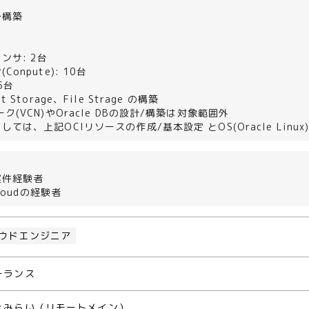
＞
〜構築
＞
ンサ: 2台
onpute): 10台
 5台
 Storage、File Strage の構築
ク(VCN)やOracle DBの設計/構築は対象範囲外
ては、上記OCIリソースの作成/基本設定 とOS(Oracle Linux
案件経験者
Cloudの経験者
ウドエンジニア
ーランス
とみらい（リモートメイン）