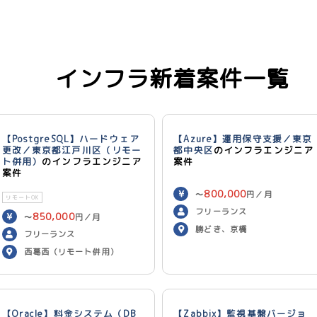
インフラ新着案件一覧
【PostgreSQL】ハードウェア
【Azure】運用保守支援／東京
更改／東京都江戸川区（リモー
都中央区
のインフラエンジニア
ト併用）
のインフラエンジニア
案件
案件
800,000
〜
円／月
リモートOK
フリーランス
850,000
〜
円／月
勝どき、京橋
フリーランス
西葛西（リモート併用）
【Oracle】料金システム（DB
【Zabbix】監視基盤バージョ