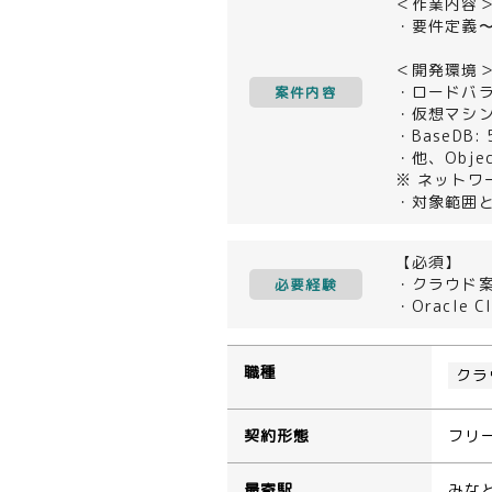
＜作業内容
・要件定義
＜開発環境
・ロードバラ
案件内容
・仮想マシン(C
・BaseDB:
・他、Object
※ ネットワー
・対象範囲とし
【必須】
・クラウド
必要経験
・Oracle 
職種
クラ
契約形態
フリ
最寄駅
みな