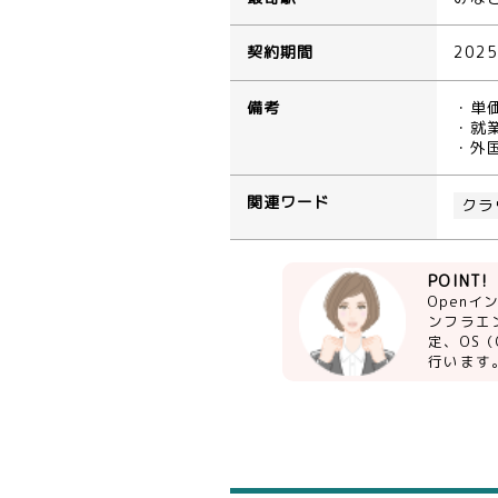
契約期間
202
備考
・単
・就業
・外
関連ワード
クラ
POINT!
Openイ
ンフラエ
定、OS（
行います