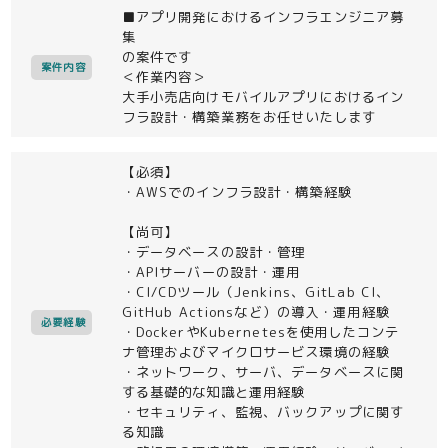
■アプリ開発におけるインフラエンジニア募
集
の案件です
案件内容
＜作業内容＞
大手小売店向けモバイルアプリにおけるイン
フラ設計・構築業務をお任せいたします
【必須】
・AWSでのインフラ設計・構築経験
【尚可】
・データベースの設計・管理
・APIサーバーの設計・運用
・CI/CDツール（Jenkins、GitLab CI、
GitHub Actionsなど）の導入・運用経験
必要経験
・DockerやKubernetesを使用したコンテ
ナ管理およびマイクロサービス環境の経験
・ネットワーク、サーバ、データベースに関
する基礎的な知識と運用経験
・セキュリティ、監視、バックアップに関す
る知識