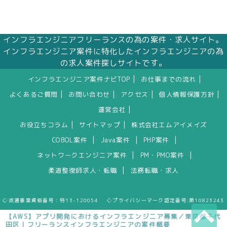
インフラエンジニアフリーランスの為の案件・求人サイト。
インフラエンジニア案件に特化したインフラエンジニアの為
の求人案件探しサイトです。
|
|
インフラエンジニア案件ナビTOP
お仕事までの流れ
|
|
|
|
よくあるご質問
お問い合わせ
アクセス
個人情報保護方針
|
運営会社
|
|
お役立ちコラム
サイトマップ
株式会社エムアイメイズ
|
|
|
COBOL案件
Java案件
PHP案件
|
|
ネットワークエンジニア案件
PM・PMO案件
|
柔道整復師求人・転職
法務転職・求人
◇派遣事業資格番号：特13-120054 ◇プライバシーマーク認定番号:第10823243
【AWS】アプリ開発におけるインフラエンジニア募集／東京都千代
田区｜フリーランスインフラエンジニアの案件概要