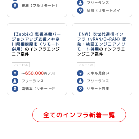
フリーランス
豊洲（フルリモート）
品川（リモートメイ
ン）
【Zabbix】監視基盤バー
【NW】次世代通信イン
ジョンアップ支援／神奈
フラ（vRAN/O-RAN）開
川県相模原市（リモート
発・検証エンジニア／リ
併用）
のインフラエンジ
モート併用
のインフラエ
ニア案件
ンジニア案件
リモートOK
リモートOK
650,000
スキル見合い
〜
円／月
フリーランス
フリーランス
南橋本（リモート併
リモート併用
用）
全てのインフラ新着一覧