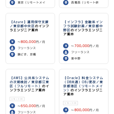
東京（リモートメイ
西葛西（リモート併
ン）
用）
【Azure】運用保守支援
【インフラ】金融系イン
／東京都中央区
のインフ
フラ試験計画／東京都中
ラエンジニア案件
野区
のインフラエンジニ
ア案件
800,000
〜
円／月
700,000
〜
円／月
フリーランス
フリーランス
勝どき、京橋
東中野
【AWS】公共系システム
【Oracle】料金システム
の次期検討／東京都江東
（DB共通）OBJ更改／東
区（フルリモート）
のイ
京都港区（リモートメイ
ンフラエンジニア案件
ン）
のインフラエンジニ
ア案件
リモートOK
リモートOK
650,000
〜
円／月
800,000
〜
円／月
フリーランス