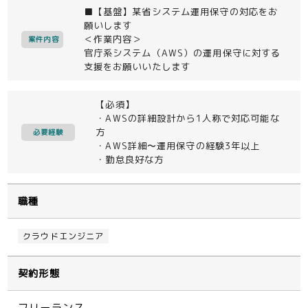
■【基盤】某省システム運用保守の対応をお
願いします
＜作業内容＞
案件内容
官庁系システム（AWS）の運用保守に対する
支援をお願いいたします
【必須】
・AWSの詳細設計から1人称で対応可能な
方
必要経験
・AWS詳細〜運用保守の経験3年以上
・勤怠良好な方
職種
クラウドエンジニア
契約形態
フリーランス