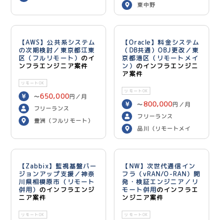
東中野
【AWS】公共系システム
【Oracle】料金システム
の次期検討／東京都江東
（DB共通）OBJ更改／東
区（フルリモート）
のイ
京都港区（リモートメイ
ンフラエンジニア案件
ン）
のインフラエンジニ
ア案件
リモートOK
リモートOK
650,000
〜
円／月
800,000
〜
円／月
フリーランス
フリーランス
豊洲（フルリモート）
品川（リモートメイ
ン）
【Zabbix】監視基盤バー
【NW】次世代通信イン
ジョンアップ支援／神奈
フラ（vRAN/O-RAN）開
川県相模原市（リモート
発・検証エンジニア／リ
併用）
のインフラエンジ
モート併用
のインフラエ
ニア案件
ンジニア案件
リモートOK
リモートOK