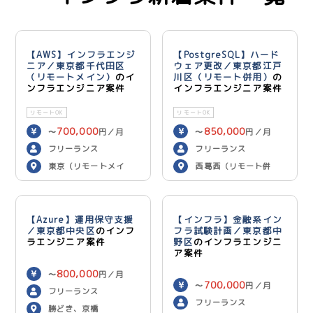
【AWS】インフラエンジ
【PostgreSQL】ハード
ニア／東京都千代田区
ウェア更改／東京都江戸
（リモートメイン）
のイ
川区（リモート併用）
の
ンフラエンジニア案件
インフラエンジニア案件
リモートOK
リモートOK
700,000
850,000
〜
円／月
〜
円／月
フリーランス
フリーランス
東京（リモートメイ
西葛西（リモート併
ン）
用）
【Azure】運用保守支援
【インフラ】金融系イン
／東京都中央区
のインフ
フラ試験計画／東京都中
ラエンジニア案件
野区
のインフラエンジニ
ア案件
800,000
〜
円／月
700,000
〜
円／月
フリーランス
フリーランス
勝どき、京橋