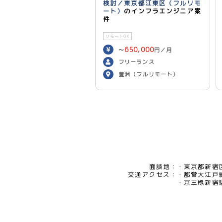
検討／東京都江東区（フルリモ
ート）
のインフラエンジニア案
件
リモートOK
650,000
〜
円／月
フリーランス
豊洲（フルリモート）
面談地：
東京都新宿区
交通アクセス：
都営大江戸
京王線新宿