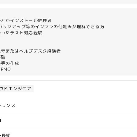
築とかインストール経験者
e、バックアップ等のインフラの仕組みが理解できる方
沿ったテスト対応経験
保守またはヘルプデスク経験者
経験
書等の作成
PMO
ウドエンジニア
ーランス
町
〜長期