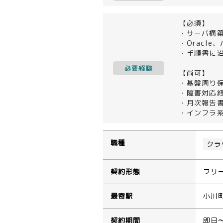
【必須】
・サーバ構
・Oracl
・手順書に
必要経験
【尚可】
・基盤周り
・障害対応
・月次報告
・インフラ系
職種
クラ
契約形態
フリ
最寄駅
小川
契約期間
即日