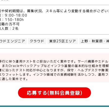
価や契約期間は、募集状況、スキル等により変動する場合がござい
：9:00-18:00
：150-180h
国籍の方不可
集人数：2名
ウドエンジニア
クラウド
東京23区エリア
上野・秋葉原・
移行に伴う運用テストをご担当いただく案件です。サーバ構築やミドル
、またOracleやバックアップなどインフラ基盤の基本的な仕組みを理
書に沿ったテスト対応が中心となりますが、保守・ヘルプデスクや障害
よりフィットします。インフラ領域での実務経験を活かしつつ、運用フ
に適した案件です。
応募する(無料会員登録)