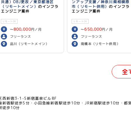
共通）OBJ更改／東京都港区
ンアップ支援／神奈川県相模原
（リモートメイン）
のインフラ
市（リモート併用）
のインフラ
エンジニア案件
エンジニア案件
リモートOK
リモートOK
800,000
650,000
〜
円／月
〜
円／月
フリーランス
フリーランス
品川（リモートメイン）
南橋本（リモート併用）
全
西新宿3-1-5新宿嘉泉ビル8F
線新宿駅徒歩5分
小田急線新宿駅徒歩10分
JR新宿駅徒歩10分
都
駅徒歩10分