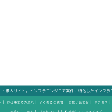
件・求人サイト。インフラエンジニア案件に特化したインフラ
|
|
|
|
|
P
お仕事までの流れ
よくあるご質問
お問い合わせ
アクセス
|
|
お役立ちコラム
サイトマップ
株式会社エムアイメイズ