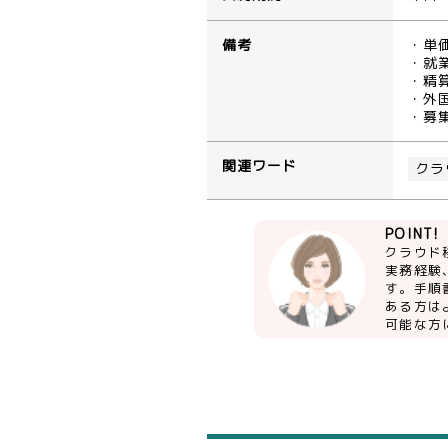
備考
・単
・就業
・精算
・外
・募
関連ワード
クラ
POINT!
クラウド
実務経験
す。手順
ある方は
可能な方