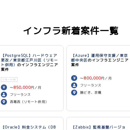
インフラ新着案件一覧
【PostgreSQL】ハードウェア
【Azure】運用保守支援／東京
更改／東京都江戸川区（リモー
都中央区
のインフラエンジニア
ト併用）
のインフラエンジニア
案件
案件
800,000
〜
円／月
リモートOK
フリーランス
850,000
〜
円／月
勝どき、京橋
フリーランス
西葛西（リモート併用）
【Oracle】料金システム（DB
【Zabbix】監視基盤バージョ