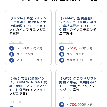
【Oracle】料金システム
【Zabbix】監視基盤バー
（DB共通）OBJ更改／東
ジョンアップ支援／神奈
京都港区（リモートメイ
川県相模原市（リモート
ン）
のインフラエンジニ
併用）
のインフラエンジ
ア案件
ニア案件
リモートOK
リモートOK
800,000
650,000
〜
円／月
〜
円／月
フリーランス
フリーランス
品川（リモートメイ
南橋本（リモート併
ン）
用）
【NW】次世代通信イン
【AWS】クラウドリフト
フラ（vRAN/O-RAN）開
提案／神奈川県川崎市(リ
発・検証エンジニア／リ
モート併用)
のインフラエ
モート併用
のインフラエ
ンジニア案件
ンジニア案件
リモートOK
リモートOK
700,000
〜
円／月