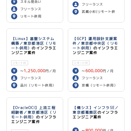
スキル見合い
フリーランス
フリーランス
武蔵小杉(リモート併
リモート併用
用)
【Linux】基盤システム
【GCP】運用設計支援案
構築／東京都港区（リモ
件／東京都中央区（リモ
ート併用）
のインフラエ
ート併用）
のインフラエ
ンジニア案件
ンジニア案件
リモートOK
リモートOK
1,250,000
600,000
〜
円／月
〜
円／月
フリーランス
フリーランス
品川（リモート併用）
京橋（リモート併用）
【OracleOCI】上流工程
【情シス】インフラSE／
経験者／東京都港区（リ
東京都葛飾区
のインフラ
モート併用）
のインフラ
エンジニア案件
エンジニア案件
800,000
〜
円／月