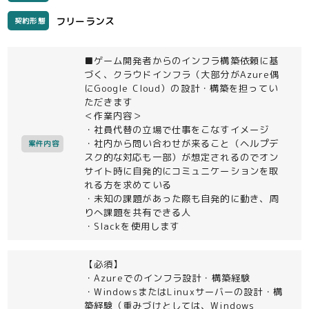
フリーランス
契約形態
■ゲーム開発者からのインフラ構築依頼に基
づく、クラウドインフラ（大部分がAzure偶
にGoogle Cloud）の設計・構築を担ってい
ただきます
＜作業内容＞
・社員代替の立場で仕事をこなすイメージ
・社内から問い合わせが来ること（ヘルプデ
案件内容
スク的な対応も一部）が想定されるのでオン
サイト時に自発的にコミュニケーションを取
れる方を求めている
・未知の課題があった際も自発的に動き、周
りへ課題を共有できる人
・Slackを使用します
【必須】
・Azureでのインフラ設計・構築経験
・WindowsまたはLinuxサーバーの設計・構
築経験（重みづけとしては、Windows