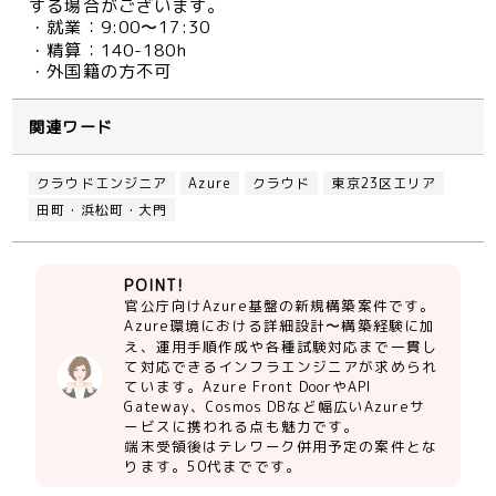
する場合がございます。
・就業：9:00〜17:30
・精算：140-180h
・外国籍の方不可
関連ワード
クラウドエンジニア
Azure
クラウド
東京23区エリア
田町・浜松町・大門
POINT!
官公庁向けAzure基盤の新規構築案件です。
Azure環境における詳細設計〜構築経験に加
え、運用手順作成や各種試験対応まで一貫し
て対応できるインフラエンジニアが求められ
ています。Azure Front DoorやAPI
Gateway、Cosmos DBなど幅広いAzureサ
ービスに携われる点も魅力です。
端末受領後はテレワーク併用予定の案件とな
ります。50代までです。