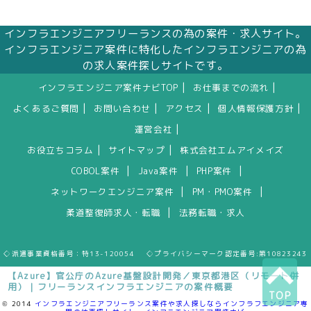
インフラエンジニアフリーランスの為の案件・求人サイト。
インフラエンジニア案件に特化したインフラエンジニアの為
の求人案件探しサイトです。
|
|
インフラエンジニア案件ナビTOP
お仕事までの流れ
|
|
|
|
よくあるご質問
お問い合わせ
アクセス
個人情報保護方針
|
運営会社
|
|
お役立ちコラム
サイトマップ
株式会社エムアイメイズ
|
|
|
COBOL案件
Java案件
PHP案件
|
|
ネットワークエンジニア案件
PM・PMO案件
|
柔道整復師求人・転職
法務転職・求人
◇派遣事業資格番号：特13-120054 ◇プライバシーマーク認定番号:第10823243
【Azure】官公庁のAzure基盤設計開発／東京都港区（リモート併
用）｜フリーランスインフラエンジニアの案件概要
TOP
© 2014
インフラエンジニアフリーランス案件や求人探しならインフラフエンジニア専