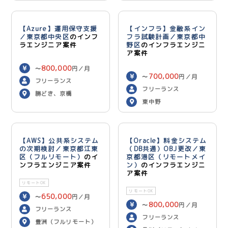
ン）
用）
【Azure】運用保守支援
【インフラ】金融系イン
／東京都中央区
のインフ
フラ試験計画／東京都中
ラエンジニア案件
野区
のインフラエンジニ
ア案件
800,000
〜
円／月
700,000
〜
円／月
フリーランス
フリーランス
勝どき、京橋
東中野
【AWS】公共系システム
【Oracle】料金システム
の次期検討／東京都江東
（DB共通）OBJ更改／東
区（フルリモート）
のイ
京都港区（リモートメイ
ンフラエンジニア案件
ン）
のインフラエンジニ
ア案件
リモートOK
リモートOK
650,000
〜
円／月
800,000
〜
円／月
フリーランス
フリーランス
豊洲（フルリモート）