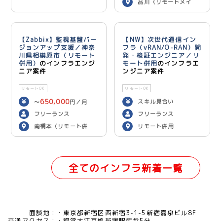
品川（リモートメイ
ン）
【Zabbix】監視基盤バー
【NW】次世代通信イン
ジョンアップ支援／神奈
フラ（vRAN/O-RAN）開
川県相模原市（リモート
発・検証エンジニア／リ
併用）
のインフラエンジ
モート併用
のインフラエ
ニア案件
ンジニア案件
リモートOK
リモートOK
650,000
スキル見合い
〜
円／月
フリーランス
フリーランス
南橋本（リモート併
リモート併用
用）
全てのインフラ新着一覧
面談地：
東京都新宿区西新宿3-1-5新宿嘉泉ビル8F
交通アクセス：
都営大江戸線新宿駅徒歩5分