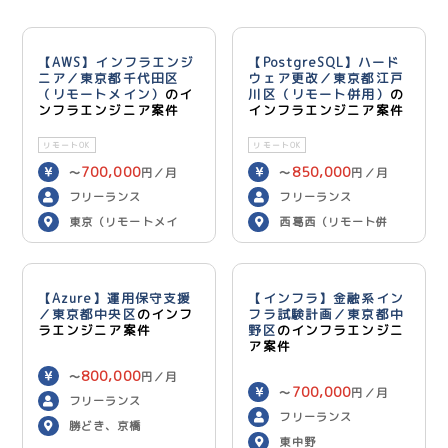
【AWS】インフラエンジ
【PostgreSQL】ハード
ニア／東京都千代田区
ウェア更改／東京都江戸
（リモートメイン）
のイ
川区（リモート併用）
の
ンフラエンジニア案件
インフラエンジニア案件
リモートOK
リモートOK
700,000
850,000
〜
円／月
〜
円／月
フリーランス
フリーランス
東京（リモートメイ
西葛西（リモート併
ン）
用）
【Azure】運用保守支援
【インフラ】金融系イン
／東京都中央区
のインフ
フラ試験計画／東京都中
ラエンジニア案件
野区
のインフラエンジニ
ア案件
800,000
〜
円／月
700,000
〜
円／月
フリーランス
フリーランス
勝どき、京橋
東中野