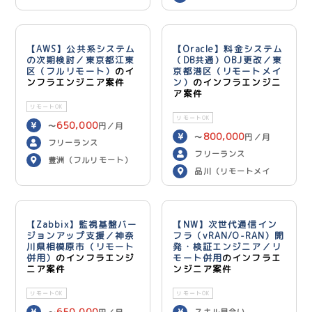
【AWS】公共系システム
【Oracle】料金システム
の次期検討／東京都江東
（DB共通）OBJ更改／東
区（フルリモート）
のイ
京都港区（リモートメイ
ンフラエンジニア案件
ン）
のインフラエンジニ
ア案件
リモートOK
リモートOK
650,000
〜
円／月
800,000
〜
円／月
フリーランス
フリーランス
豊洲（フルリモート）
品川（リモートメイ
ン）
【Zabbix】監視基盤バー
【NW】次世代通信イン
ジョンアップ支援／神奈
フラ（vRAN/O-RAN）開
川県相模原市（リモート
発・検証エンジニア／リ
併用）
のインフラエンジ
モート併用
のインフラエ
ニア案件
ンジニア案件
リモートOK
リモートOK
650,000