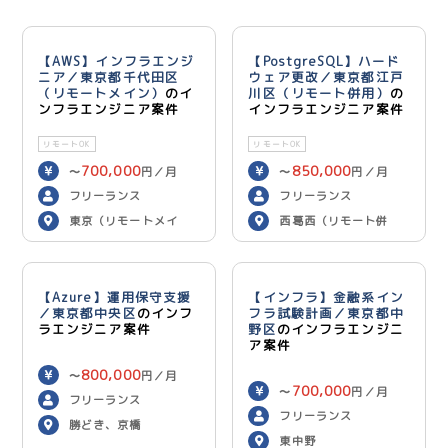
【AWS】インフラエンジ
【PostgreSQL】ハード
ニア／東京都千代田区
ウェア更改／東京都江戸
（リモートメイン）
のイ
川区（リモート併用）
の
ンフラエンジニア案件
インフラエンジニア案件
リモートOK
リモートOK
700,000
850,000
〜
円／月
〜
円／月
フリーランス
フリーランス
東京（リモートメイ
西葛西（リモート併
ン）
用）
【Azure】運用保守支援
【インフラ】金融系イン
／東京都中央区
のインフ
フラ試験計画／東京都中
ラエンジニア案件
野区
のインフラエンジニ
ア案件
800,000
〜
円／月
700,000
〜
円／月
フリーランス
フリーランス
勝どき、京橋
東中野