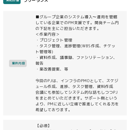
フリーランス
契約形態
■グループ企業のシステム導入〜運用を管轄
している企業でのPM支援です。開発チーム内
の下記を主にご担当いただきます。
＜作業内容＞
・プロジェクト管理
・タスク管理、進捗管理(WBS作成、チケッ
ト管理等)
・資料作成、議事録、ファシリテーション、
報告
案件内容
・業改善提案、等
今回のPJは、インフラのPMOとして、スケジ
ュール作成、進捗、タスク管理、資料作成
会議にも参加してシステム的な話もしつつPJ
をまとめていただきます。サポート側という
より、PMに近しい立場で推進してくれる方を
希望しております。
【必須】