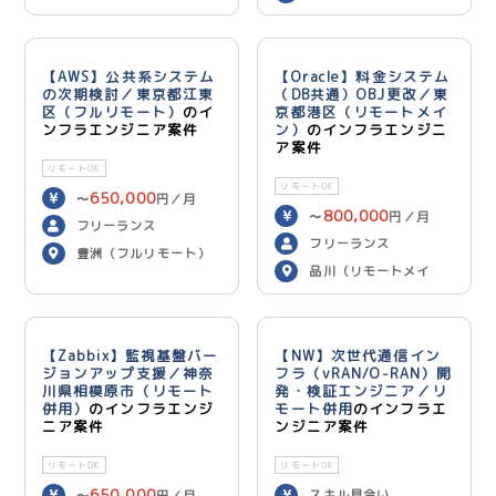
【AWS】公共系システム
【Oracle】料金システム
の次期検討／東京都江東
（DB共通）OBJ更改／東
区（フルリモート）
のイ
京都港区（リモートメイ
ンフラエンジニア案件
ン）
のインフラエンジニ
ア案件
リモートOK
リモートOK
650,000
〜
円／月
800,000
〜
円／月
フリーランス
フリーランス
豊洲（フルリモート）
品川（リモートメイ
ン）
【Zabbix】監視基盤バー
【NW】次世代通信イン
ジョンアップ支援／神奈
フラ（vRAN/O-RAN）開
川県相模原市（リモート
発・検証エンジニア／リ
併用）
のインフラエンジ
モート併用
のインフラエ
ニア案件
ンジニア案件
リモートOK
リモートOK
650,000
スキル見合い