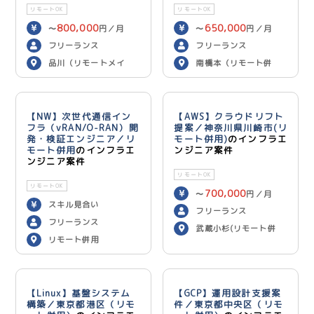
リモートOK
リモートOK
800,000
650,000
〜
円／月
〜
円／月
フリーランス
フリーランス
品川（リモートメイ
南橋本（リモート併
ン）
用）
【NW】次世代通信イン
【AWS】クラウドリフト
フラ（vRAN/O-RAN）開
提案／神奈川県川崎市(リ
発・検証エンジニア／リ
モート併用)
のインフラエ
モート併用
のインフラエ
ンジニア案件
ンジニア案件
リモートOK
リモートOK
700,000
〜
円／月
スキル見合い
フリーランス
フリーランス
武蔵小杉(リモート併
リモート併用
用)
【Linux】基盤システム
【GCP】運用設計支援案
構築／東京都港区（リモ
件／東京都中央区（リモ