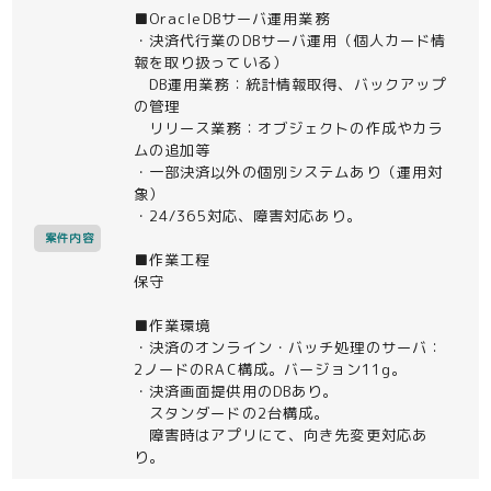
■OracleDBサーバ運用業務
・決済代行業のDBサーバ運用（個人カード情
報を取り扱っている）
DB運用業務：統計情報取得、バックアップ
の管理
リリース業務：オブジェクトの作成やカラ
ムの追加等
・一部決済以外の個別システムあり（運用対
象）
・24/365対応、障害対応あり。
案件内容
■作業工程
保守
■作業環境
・決済のオンライン・バッチ処理のサーバ：
2ノードのRAC構成。バージョン11g。
・決済画面提供用のDBあり。
スタンダードの2台構成。
障害時はアプリにて、向き先変更対応あ
り。