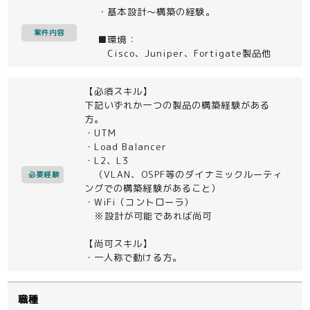
・基本設計～構築の経験。
案件内容
■環境：
Cisco、Juniper、Fortigate製品他
【必須スキル】
下記いずれか一つの製品の構築経験がある
方。
・UTM
・Load Balancer
・L2、L3
（VLAN、OSPF等のダイナミックルーティ
必要経験
ングでの構築経験があること）
・WiFi（コントローラ）
※設計が可能であれば尚可
【尚可スキル】
・一人称で動ける方。
職種