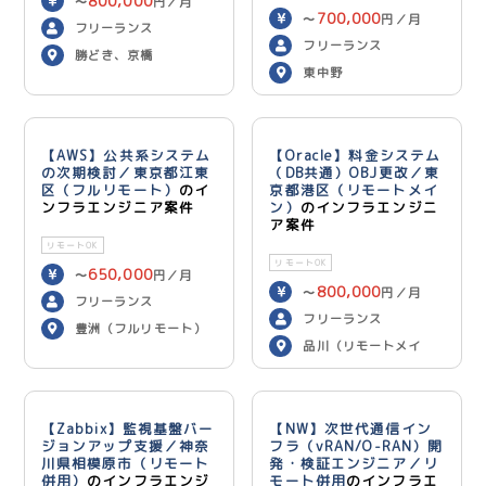
800,000
〜
円／月
700,000
〜
円／月
フリーランス
フリーランス
勝どき、京橋
東中野
【AWS】公共系システム
【Oracle】料金システム
の次期検討／東京都江東
（DB共通）OBJ更改／東
区（フルリモート）
のイ
京都港区（リモートメイ
ンフラエンジニア案件
ン）
のインフラエンジニ
ア案件
リモートOK
リモートOK
650,000
〜
円／月
800,000
〜
円／月
フリーランス
フリーランス
豊洲（フルリモート）
品川（リモートメイ
ン）
【Zabbix】監視基盤バー
【NW】次世代通信イン
ジョンアップ支援／神奈
フラ（vRAN/O-RAN）開
川県相模原市（リモート
発・検証エンジニア／リ
併用）
のインフラエンジ
モート併用
のインフラエ