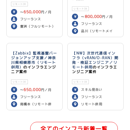
リモートOK
リモートOK
650,000
〜
円／月
800,000
〜
円／月
フリーランス
フリーランス
豊洲（フルリモート）
品川（リモートメイ
ン）
【Zabbix】監視基盤バー
【NW】次世代通信イン
ジョンアップ支援／神奈
フラ（vRAN/O-RAN）開
川県相模原市（リモート
発・検証エンジニア／リ
併用）
のインフラエンジ
モート併用
のインフラエ
ニア案件
ンジニア案件
リモートOK
リモートOK
650,000
スキル見合い
〜
円／月
フリーランス
フリーランス
南橋本（リモート併
リモート併用
用）
全てのインフラ新着一覧