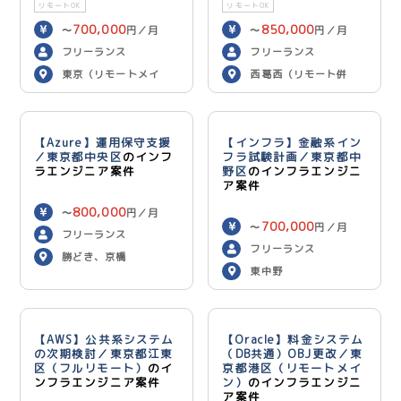
リモートOK
リモートOK
700,000
850,000
〜
円／月
〜
円／月
フリーランス
フリーランス
東京（リモートメイ
西葛西（リモート併
ン）
用）
【Azure】運用保守支援
【インフラ】金融系イン
／東京都中央区
のインフ
フラ試験計画／東京都中
ラエンジニア案件
野区
のインフラエンジニ
ア案件
800,000
〜
円／月
700,000
〜
円／月
フリーランス
フリーランス
勝どき、京橋
東中野
【AWS】公共系システム
【Oracle】料金システム
の次期検討／東京都江東
（DB共通）OBJ更改／東
区（フルリモート）
のイ
京都港区（リモートメイ
ンフラエンジニア案件
ン）
のインフラエンジニ
ア案件