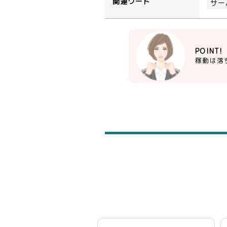
関連ワード
サー
POINT!
稼動は落