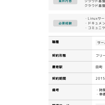
クラウド基盤
案件内容
クラウド基盤
・Linuxサ
・ドキュメ
必要経験
・コミュニ
職種
サー
契約形態
フリ
最寄駅
田町
契約期間
201
備考
・時
・単