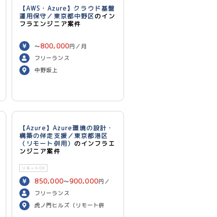
【AWS・Azure】クラウド基盤
運用保守／東京都中野区
のイン
フラエンジニア案件
800,000
〜
円／月
フリーランス
中野坂上
【Azure】Azure環境の設計・
構築の伴走支援／東京都港区
（リモート併用）
のインフラエ
ンジニア案件
リモートOK
850,000
900,000
〜
円／
月
フリーランス
虎ノ門ヒルズ（リモート併
用）