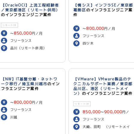
【OracleOCI】上流工程経験者
【情シス】インフラSE／東京都
／東京都港区（リモート併用）
葛飾区
のインフラエンジニア案
のインフラエンジニア案件
件
リモートOK
800,000
〜
円／月
850,000
〜
円／月
フリーランス
フリーランス
四ツ木
品川（リモート併用）
【NW】IT基盤分離・ネットワ
【VMware】VMware製品のテ
ーク移行／埼玉県川越市
のイン
クニカルサポート業務／東京都
フラエンジニア案件
品川区、港区（リモートメイ
ン）
のインフラエンジニア案件
800,000
〜
円／月
リモートOK
フリーランス
850,000
900,000
〜
円／
川越
月
フリーランス
大崎、田町 （リモートメイ
ン）