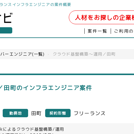
ランスインフラエンジニアの案件概要
人材をお探しの企業
案件一覧
ご利用
バーエンジニア(一覧)
›
クラウド基盤構築～運用／田町
／田町のインフラエンジニア案件
田町
フリーランス
勤務地
契約形態
tackによるクラウド基盤構築/運用