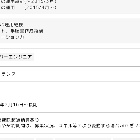
の運用設計(～2015/3月）
の運用 (2015/4月～）
ーバ運用経験
ント、手順書作成経験
ケーション力
バーエンジニア
ーランス
5年2月16日～長期
間控除超過精算あり
価や契約期間は、募集状況、スキル等により変動する場合がござい