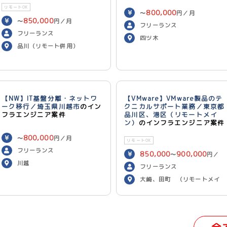
リモートOK
800,000
〜
円／月
850,000
〜
円／月
フリーランス
フリーランス
四ツ木
品川（リモート併用）
【NW】IT基盤分離・ネットワ
【VMware】VMware製品のテ
ーク移行／埼玉県川越市
のイン
クニカルサポート業務／東京都
フラエンジニア案件
品川区、港区（リモートメイ
ン）
のインフラエンジニア案件
800,000
〜
円／月
リモートOK
フリーランス
850,000
900,000
〜
円／
川越
月
フリーランス
大崎、田町 （リモートメイ
ン）