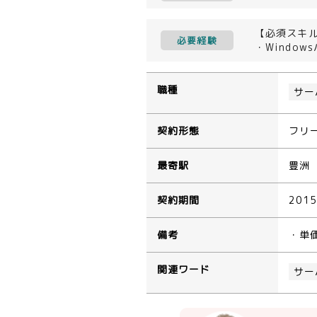
【必須スキ
必要経験
・Windo
職種
サー
契約形態
フリ
最寄駅
豊洲
契約期間
201
備考
・単
関連ワード
サー