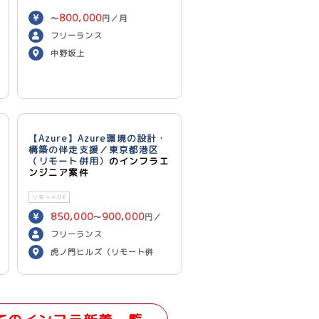
800,000
〜
円／月
フリーランス
中野坂上
【Azure】Azure環境の設計・
構築の伴走支援／東京都港区
（リモート併用）
のインフラエ
ンジニア案件
リモートOK
850,000
900,000
〜
円／
月
フリーランス
虎ノ門ヒルズ（リモート併
用）