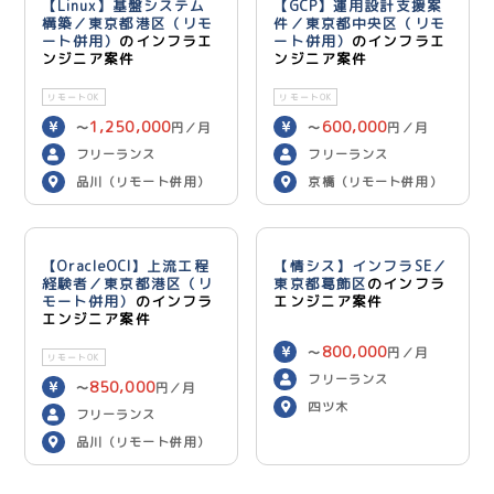
【Linux】基盤システム
【GCP】運用設計支援案
構築／東京都港区（リモ
件／東京都中央区（リモ
ート併用）
のインフラエ
ート併用）
のインフラエ
ンジニア案件
ンジニア案件
リモートOK
リモートOK
1,250,000
600,000
〜
円／月
〜
円／月
フリーランス
フリーランス
品川（リモート併用）
京橋（リモート併用）
【OracleOCI】上流工程
【情シス】インフラSE／
経験者／東京都港区（リ
東京都葛飾区
のインフラ
モート併用）
のインフラ
エンジニア案件
エンジニア案件
800,000
〜
円／月
リモートOK
フリーランス
850,000
〜
円／月
四ツ木
フリーランス
品川（リモート併用）