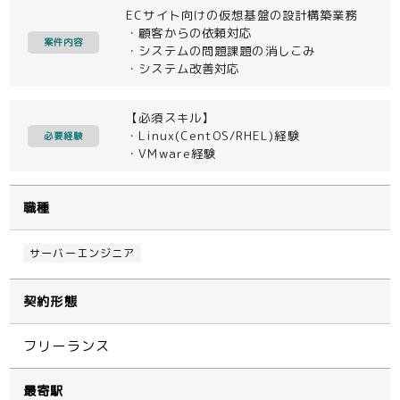
ECサイト向けの仮想基盤の設計構築業務
・顧客からの依頼対応
案件内容
・システムの問題課題の消しこみ
・システム改善対応
【必須スキル】
・Linux(CentOS/RHEL)経験
必要経験
・VMware経験
職種
サーバーエンジニア
契約形態
フリーランス
最寄駅