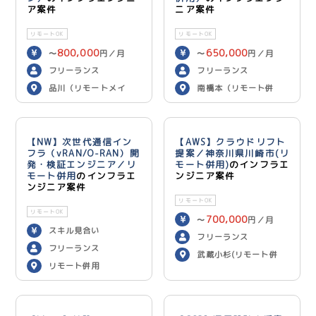
ア案件
ニア案件
リモートOK
リモートOK
800,000
650,000
〜
円／月
〜
円／月
フリーランス
フリーランス
品川（リモートメイ
南橋本（リモート併
ン）
用）
【NW】次世代通信イン
【AWS】クラウドリフト
フラ（vRAN/O-RAN）開
提案／神奈川県川崎市(リ
発・検証エンジニア／リ
モート併用)
のインフラエ
モート併用
のインフラエ
ンジニア案件
ンジニア案件
リモートOK
リモートOK
700,000
〜
円／月
スキル見合い
フリーランス
フリーランス
武蔵小杉(リモート併
リモート併用
用)