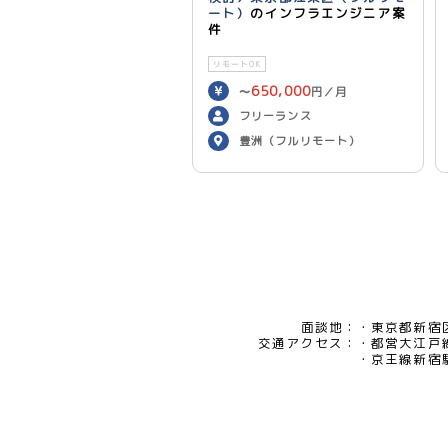
ート）
のインフラエンジニア案
件
リモートOK
650,000
〜
円／月
フリーランス
豊洲（フルリモート）
面談地：
東京都新宿区
交通アクセス：
都営大江戸
京王線新宿