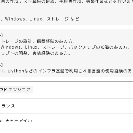
様書の作成テスト結果の確認、手順書作成、構築作業などを行いま
Windows、Linux、ストレージ など
ル】
ストレージの設計、構築経験のある方。
e、Windows、Linux、ストレージ、バックアップの知識のある方。
クリプトの開発、実装経験のある方。
ル】
shell、pythonなどのインフラ基盤で利用される言語の使用経験の
ウドエンジニア
ーランス
or 天王洲アイル