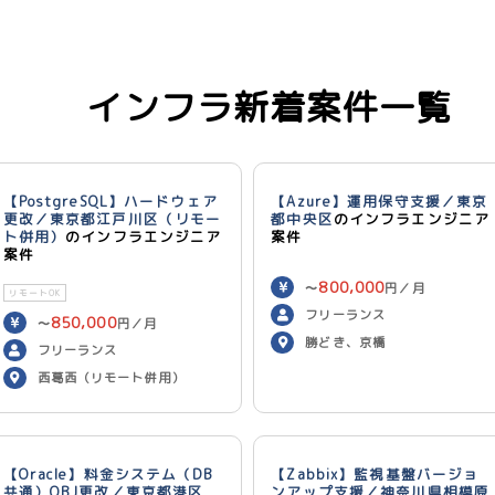
インフラ新着案件一覧
【PostgreSQL】ハードウェア
【Azure】運用保守支援／東京
更改／東京都江戸川区（リモー
都中央区
のインフラエンジニア
ト併用）
のインフラエンジニア
案件
案件
800,000
〜
円／月
リモートOK
フリーランス
850,000
〜
円／月
勝どき、京橋
フリーランス
西葛西（リモート併用）
【Oracle】料金システム（DB
【Zabbix】監視基盤バージョ
共通）OBJ更改／東京都港区
ンアップ支援／神奈川県相模原