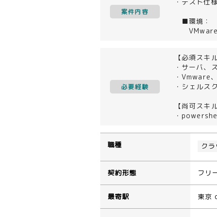
・テスト仕
案件内容
■環境：
VMware、
【必須スキ
・サーバ、
・Vmwar
・シェルス
必要経験
【尚可スキ
・power
職種
クラ
契約形態
フリ
最寄駅
東京 