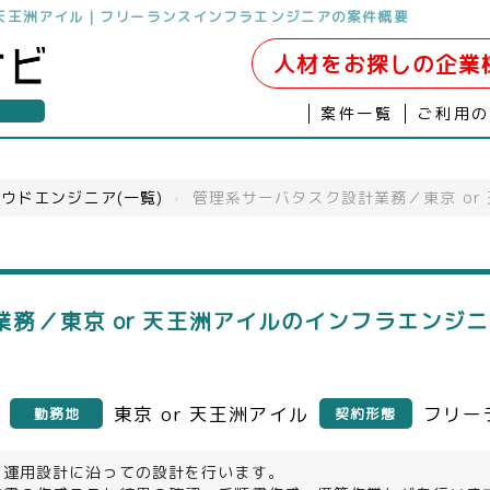
 天王洲アイル｜フリーランスインフラエンジニアの案件概要
人材をお探しの企業
案件一覧
ご利用
ウドエンジニア(一覧)
›
管理系サーバタスク設計業務／東京 or
務／東京 or 天王洲アイルのインフラエンジ
東京 or 天王洲アイル
フリー
勤務地
契約形態
、運用設計に沿っての設計を行います。