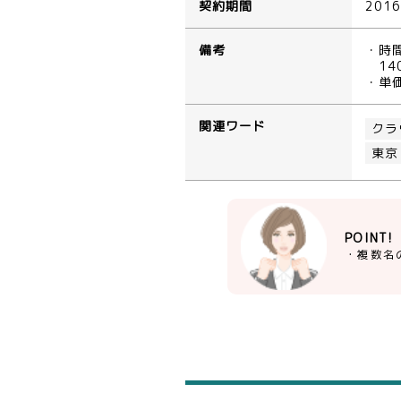
契約期間
201
備考
・時
14
・単
関連ワード
クラ
東京
POINT!
・複数名