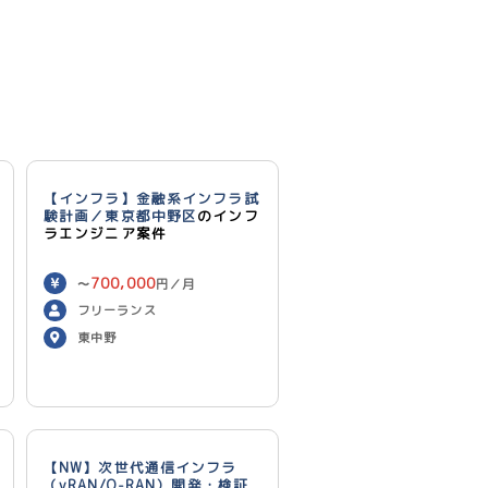
【インフラ】金融系インフラ試
験計画／東京都中野区
のインフ
ラエンジニア案件
700,000
〜
円／月
フリーランス
東中野
【NW】次世代通信インフラ
（vRAN/O-RAN）開発・検証