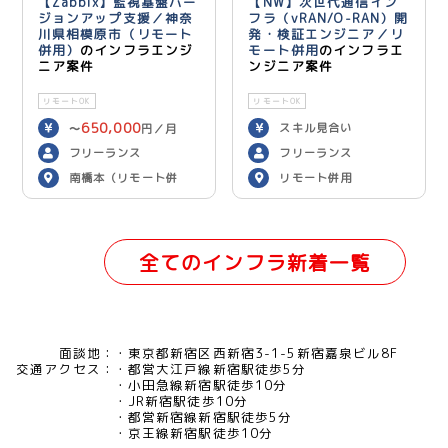
【Zabbix】監視基盤バー
【NW】次世代通信イン
ジョンアップ支援／神奈
フラ（vRAN/O-RAN）開
川県相模原市（リモート
発・検証エンジニア／リ
併用）
のインフラエンジ
モート併用
のインフラエ
ニア案件
ンジニア案件
リモートOK
リモートOK
650,000
スキル見合い
〜
円／月
フリーランス
フリーランス
南橋本（リモート併
リモート併用
用）
全てのインフラ新着一覧
面談地：
東京都新宿区西新宿3-1-5新宿嘉泉ビル8F
交通アクセス：
都営大江戸線新宿駅徒歩5分
小田急線新宿駅徒歩10分
JR新宿駅徒歩10分
都営新宿線新宿駅徒歩5分
京王線新宿駅徒歩10分