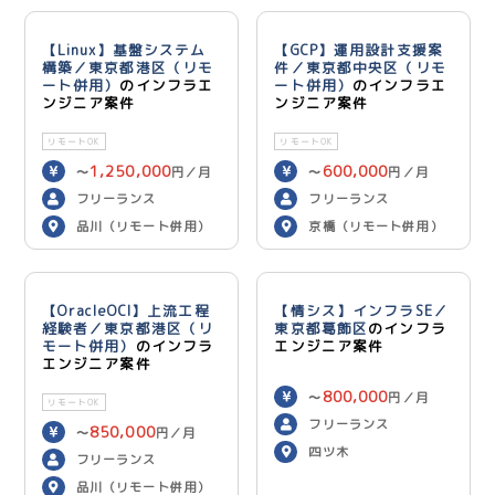
【Linux】基盤システム
【GCP】運用設計支援案
構築／東京都港区（リモ
件／東京都中央区（リモ
ート併用）
のインフラエ
ート併用）
のインフラエ
ンジニア案件
ンジニア案件
リモートOK
リモートOK
1,250,000
600,000
〜
円／月
〜
円／月
フリーランス
フリーランス
品川（リモート併用）
京橋（リモート併用）
【OracleOCI】上流工程
【情シス】インフラSE／
経験者／東京都港区（リ
東京都葛飾区
のインフラ
モート併用）
のインフラ
エンジニア案件
エンジニア案件
800,000
〜
円／月
リモートOK
フリーランス
850,000
〜
円／月
四ツ木
フリーランス
品川（リモート併用）