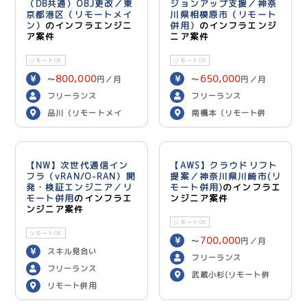
（DB共通）OBJ更改／東
ジョンアップ支援／神奈
京都港区（リモートメイ
川県相模原市（リモート
ン）
のインフラエンジニ
併用）
のインフラエンジ
ア案件
ニア案件
リモートOK
リモートOK
800,000
650,000
〜
円／月
〜
円／月
フリーランス
フリーランス
品川（リモートメイ
南橋本（リモート併
ン）
用）
【NW】次世代通信イン
【AWS】クラウドリフト
フラ（vRAN/O-RAN）開
提案／神奈川県川崎市(リ
発・検証エンジニア／リ
モート併用)
のインフラエ
モート併用
のインフラエ
ンジニア案件
ンジニア案件
リモートOK
リモートOK
700,000
〜
円／月
スキル見合い
フリーランス
フリーランス
武蔵小杉(リモート併
リモート併用
用)