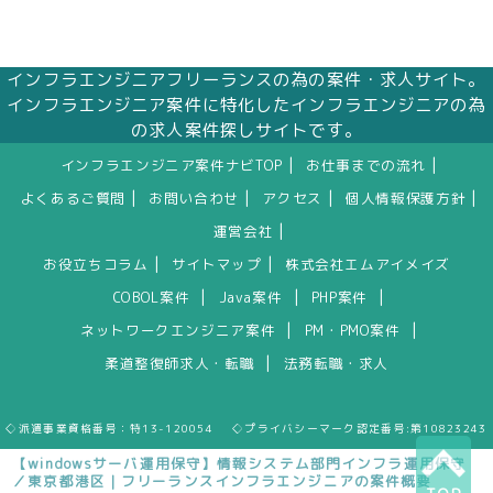
インフラエンジニアフリーランスの為の案件・求人サイト。
インフラエンジニア案件に特化したインフラエンジニアの為
の求人案件探しサイトです。
|
|
インフラエンジニア案件ナビTOP
お仕事までの流れ
|
|
|
|
よくあるご質問
お問い合わせ
アクセス
個人情報保護方針
|
運営会社
|
|
お役立ちコラム
サイトマップ
株式会社エムアイメイズ
|
|
|
COBOL案件
Java案件
PHP案件
|
|
ネットワークエンジニア案件
PM・PMO案件
|
柔道整復師求人・転職
法務転職・求人
◇派遣事業資格番号：特13-120054 ◇プライバシーマーク認定番号:第10823243
【windowsサーバ運用保守】情報システム部門インフラ運用保守
／東京都港区｜フリーランスインフラエンジニアの案件概要