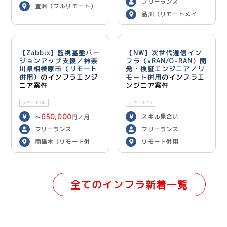
フリーランス
豊洲（フルリモート）
品川（リモートメイ
ン）
【Zabbix】監視基盤バー
【NW】次世代通信イン
ジョンアップ支援／神奈
フラ（vRAN/O-RAN）開
川県相模原市（リモート
発・検証エンジニア／リ
併用）
のインフラエンジ
モート併用
のインフラエ
ニア案件
ンジニア案件
リモートOK
リモートOK
650,000
スキル見合い
〜
円／月
フリーランス
フリーランス
南橋本（リモート併
リモート併用
用）
全てのインフラ新着一覧