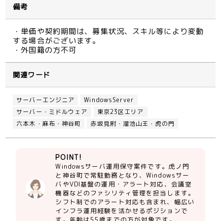
備考
・単価や契約期間は、募集状況、スキル等により変動
する場合がございます。
・外国籍の方不可
関連ワード
サーバーエンジニア
WindowsServer
サーバー・ミドルウェア
東京23区エリア
六本木・麻布・神谷町
赤坂見附・溜池山王・虎の門
POINT!
Windowsサーバ運用保守案件です。虎ノ門
と神谷町で常駐勤務となり、Windowsサー
バやVDI基盤の運用・アラート対応、会議室
機器などのファシリティ管理を担当します。
シフト制でのアラート対応も含まれ、幅広い
インフラ運用経験を活かせるポジションで
す。年齢は55歳までの方が対象です。