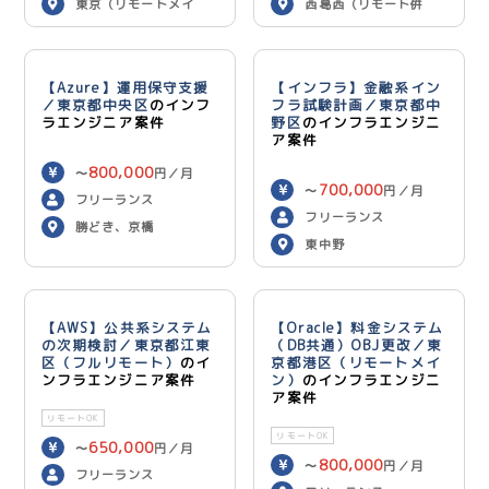
東京（リモートメイ
西葛西（リモート併
ン）
用）
【Azure】運用保守支援
【インフラ】金融系イン
／東京都中央区
のインフ
フラ試験計画／東京都中
ラエンジニア案件
野区
のインフラエンジニ
ア案件
800,000
〜
円／月
700,000
〜
円／月
フリーランス
フリーランス
勝どき、京橋
東中野
【AWS】公共系システム
【Oracle】料金システム
の次期検討／東京都江東
（DB共通）OBJ更改／東
区（フルリモート）
のイ
京都港区（リモートメイ
ンフラエンジニア案件
ン）
のインフラエンジニ
ア案件
リモートOK
リモートOK
650,000
〜
円／月
800,000
〜
円／月
フリーランス