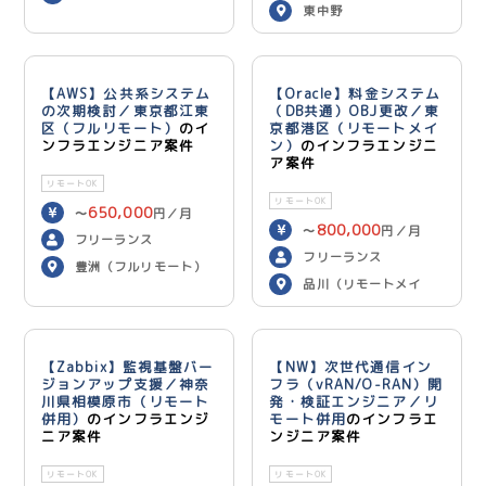
東中野
【AWS】公共系システム
【Oracle】料金システム
の次期検討／東京都江東
（DB共通）OBJ更改／東
区（フルリモート）
のイ
京都港区（リモートメイ
ンフラエンジニア案件
ン）
のインフラエンジニ
ア案件
リモートOK
リモートOK
650,000
〜
円／月
800,000
〜
円／月
フリーランス
フリーランス
豊洲（フルリモート）
品川（リモートメイ
ン）
【Zabbix】監視基盤バー
【NW】次世代通信イン
ジョンアップ支援／神奈
フラ（vRAN/O-RAN）開
川県相模原市（リモート
発・検証エンジニア／リ
併用）
のインフラエンジ
モート併用
のインフラエ
ニア案件
ンジニア案件
リモートOK
リモートOK