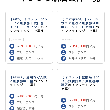
【AWS】インフラエンジ
【PostgreSQL】ハード
ニア／東京都千代田区
ウェア更改／東京都江戸
（リモートメイン）
のイ
川区（リモート併用）
の
ンフラエンジニア案件
インフラエンジニア案件
リモートOK
リモートOK
700,000
850,000
〜
円／月
〜
円／月
フリーランス
フリーランス
東京（リモートメイ
西葛西（リモート併
ン）
用）
【Azure】運用保守支援
【インフラ】金融系イン
／東京都中央区
のインフ
フラ試験計画／東京都中
ラエンジニア案件
野区
のインフラエンジニ
ア案件
800,000
〜
円／月
700,000
〜
円／月
フリーランス
フリーランス
勝どき、京橋