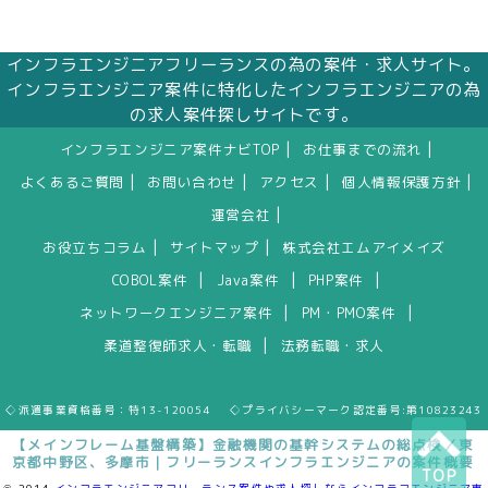
インフラエンジニアフリーランスの為の案件・求人サイト。
インフラエンジニア案件に特化したインフラエンジニアの為
の求人案件探しサイトです。
|
|
インフラエンジニア案件ナビTOP
お仕事までの流れ
|
|
|
|
よくあるご質問
お問い合わせ
アクセス
個人情報保護方針
|
運営会社
|
|
お役立ちコラム
サイトマップ
株式会社エムアイメイズ
|
|
|
COBOL案件
Java案件
PHP案件
|
|
ネットワークエンジニア案件
PM・PMO案件
|
柔道整復師求人・転職
法務転職・求人
◇派遣事業資格番号：特13-120054 ◇プライバシーマーク認定番号:第10823243
【メインフレーム基盤構築】金融機関の基幹システムの総点検／東
京都中野区、多摩市｜フリーランスインフラエンジニアの案件概要
TOP