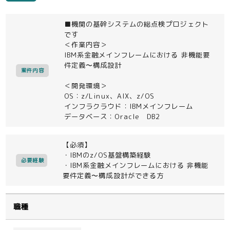
■機関の基幹システムの総点検プロジェクト
です
＜作業内容＞
IBM系金融メインフレームにおける 非機能要
件定義〜構成設計
案件内容
＜開発環境＞
OS：z/Linux、AIX、z/OS
インフラクラウド：IBMメインフレーム
データベース：Oracle DB2
【必須】
・IBMのz/OS基盤構築経験
必要経験
・IBM系金融メインフレームにおける 非機能
要件定義〜構成設計ができる方
職種