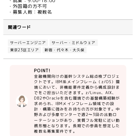
・就業：9:00-18:00
・外国籍の方不可
・募集人数：複数名
関連ワード
サーバーエンジニア
サーバー・ミドルウェア
東京23区エリア
新宿・代々木・大久保
POINT!
金融機関向けの基幹システム総点検プロジェ
クトです。IBM系メインフレーム（z/OS）環
境において、非機能要件定義から構成設計ま
でをご担当いただきます。z/Linux、AIX、
DB2やOracleを含む環境での基盤構築経験が
求められ、IBMメインフレーム領域での設
計・構築に強みをお持ちの方が対象です。中
野および多摩センターで週2〜3回の出勤ロ
ーテーションがあり、実質フル常駐に近い勤
務形態となります。長期での参画を想定した
複数名募集案件です。