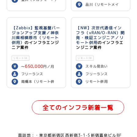
品川（リモートメイ
ン）
【Zabbix】監視基盤バー
【NW】次世代通信イン
ジョンアップ支援／神奈
フラ（vRAN/O-RAN）開
川県相模原市（リモート
発・検証エンジニア／リ
併用）
のインフラエンジ
モート併用
のインフラエ
ニア案件
ンジニア案件
リモートOK
リモートOK
650,000
スキル見合い
〜
円／月
フリーランス
フリーランス
南橋本（リモート併
リモート併用
用）
全てのインフラ新着一覧
面談地：
東京都新宿区西新宿3-1-5新宿嘉泉ビル8F