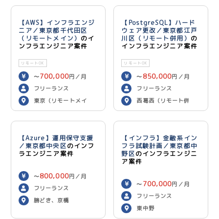
【AWS】インフラエンジ
【PostgreSQL】ハード
ニア／東京都千代田区
ウェア更改／東京都江戸
（リモートメイン）
のイ
川区（リモート併用）
の
ンフラエンジニア案件
インフラエンジニア案件
リモートOK
リモートOK
700,000
850,000
〜
円／月
〜
円／月
フリーランス
フリーランス
東京（リモートメイ
西葛西（リモート併
ン）
用）
【Azure】運用保守支援
【インフラ】金融系イン
／東京都中央区
のインフ
フラ試験計画／東京都中
ラエンジニア案件
野区
のインフラエンジニ
ア案件
800,000
〜
円／月
700,000
〜
円／月
フリーランス
フリーランス
勝どき、京橋
東中野