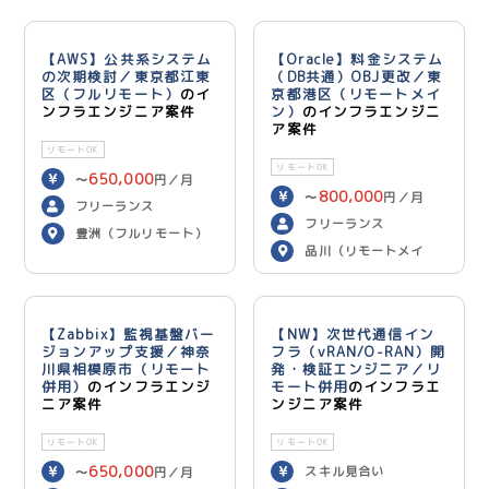
【AWS】公共系システム
【Oracle】料金システム
の次期検討／東京都江東
（DB共通）OBJ更改／東
区（フルリモート）
のイ
京都港区（リモートメイ
ンフラエンジニア案件
ン）
のインフラエンジニ
ア案件
リモートOK
リモートOK
650,000
〜
円／月
800,000
〜
円／月
フリーランス
フリーランス
豊洲（フルリモート）
品川（リモートメイ
ン）
【Zabbix】監視基盤バー
【NW】次世代通信イン
ジョンアップ支援／神奈
フラ（vRAN/O-RAN）開
川県相模原市（リモート
発・検証エンジニア／リ
併用）
のインフラエンジ
モート併用
のインフラエ
ニア案件
ンジニア案件
リモートOK
リモートOK
650,000
スキル見合い
〜
円／月