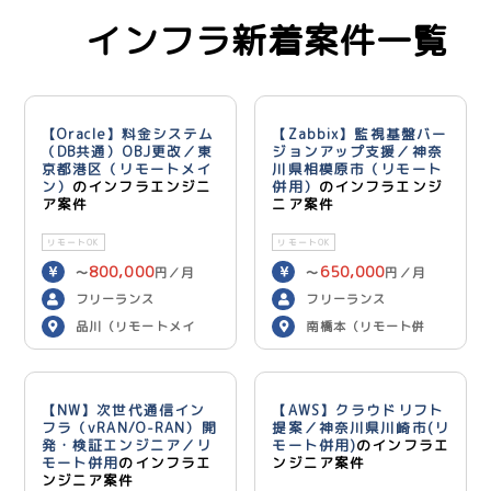
インフラ新着案件一覧
【Oracle】料金システム
【Zabbix】監視基盤バー
（DB共通）OBJ更改／東
ジョンアップ支援／神奈
京都港区（リモートメイ
川県相模原市（リモート
ン）
のインフラエンジニ
併用）
のインフラエンジ
ア案件
ニア案件
リモートOK
リモートOK
800,000
650,000
〜
円／月
〜
円／月
フリーランス
フリーランス
品川（リモートメイ
南橋本（リモート併
ン）
用）
【NW】次世代通信イン
【AWS】クラウドリフト
フラ（vRAN/O-RAN）開
提案／神奈川県川崎市(リ
発・検証エンジニア／リ
モート併用)
のインフラエ
モート併用
のインフラエ
ンジニア案件
ンジニア案件