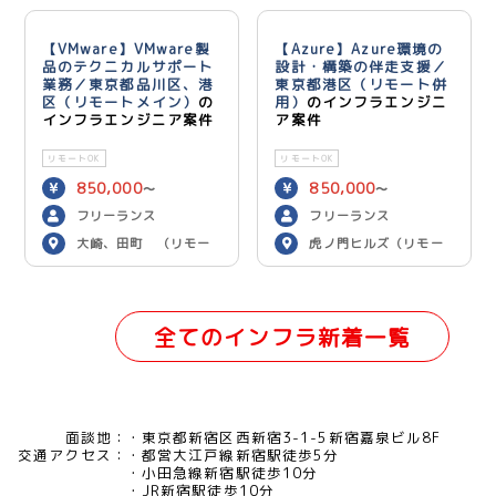
【VMware】VMware製
【Azure】Azure環境の
品のテクニカルサポート
設計・構築の伴走支援／
業務／東京都品川区、港
東京都港区（リモート併
区（リモートメイン）
の
用）
のインフラエンジニ
インフラエンジニア案件
ア案件
リモートOK
リモートOK
850,000
850,000
〜
〜
900,000
900,000
円／月
円／月
フリーランス
フリーランス
大崎、田町 （リモー
虎ノ門ヒルズ（リモー
トメイン）
ト併用）
全てのインフラ新着一覧
面談地：
東京都新宿区西新宿3-1-5新宿嘉泉ビル8F
交通アクセス：
都営大江戸線新宿駅徒歩5分
小田急線新宿駅徒歩10分
JR新宿駅徒歩10分