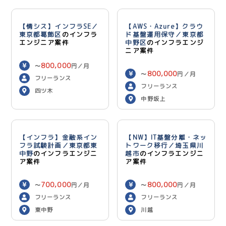
【情シス】インフラSE／
【AWS・Azure】クラウ
東京都葛飾区
のインフラ
ド基盤運用保守／東京都
エンジニア案件
中野区
のインフラエンジ
ニア案件
800,000
〜
円／月
800,000
〜
円／月
フリーランス
フリーランス
四ツ木
中野坂上
【インフラ】金融系イン
【NW】IT基盤分離・ネッ
フラ試験計画／東京都東
トワーク移行／埼玉県川
中野
のインフラエンジニ
越市
のインフラエンジニ
ア案件
ア案件
700,000
800,000
〜
円／月
〜
円／月
フリーランス
フリーランス
東中野
川越