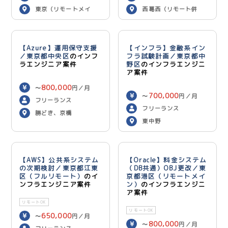
東京（リモートメイ
西葛西（リモート併
ン）
用）
【Azure】運用保守支援
【インフラ】金融系イン
／東京都中央区
のインフ
フラ試験計画／東京都中
ラエンジニア案件
野区
のインフラエンジニ
ア案件
800,000
〜
円／月
700,000
〜
円／月
フリーランス
フリーランス
勝どき、京橋
東中野
【AWS】公共系システム
【Oracle】料金システム
の次期検討／東京都江東
（DB共通）OBJ更改／東
区（フルリモート）
のイ
京都港区（リモートメイ
ンフラエンジニア案件
ン）
のインフラエンジニ
ア案件
リモートOK
リモートOK
650,000
〜
円／月
800,000
〜
円／月