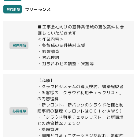
フリーランス
契約形態
■工事会社向けの基幹系領域の更改案件に参
画していただきます
＜作業内容＞
・各領域の要件検討支援
案件内容
・影響調査
・対応検討
・打ち合わせの調整・実施等
【必須】
・クラウドシステムの導入検討、構築経験者
・お客様の「クラウド利用チェックリスト」
の内容理解
・新フロント、新バックのクラウド仕様と制
限事項の整理（フロントはＯＣＩorＡＷＳ）
必要経験
・「クラウド利用チェックリスト」と新環境
との適合状況チェック
・課題管理
・周囲とコミュニケーションが取れ、能動的