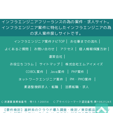
インフラエンジニアフリーランスの為の案件・求人サイト。
インフラエンジニア案件に特化したインフラエンジニアの為
の求人案件探しサイトです。
|
|
インフラエンジニア案件ナビTOP
お仕事までの流れ
|
|
|
|
よくあるご質問
お問い合わせ
アクセス
個人情報保護方針
|
運営会社
|
|
お役立ちコラム
サイトマップ
株式会社エムアイメイズ
|
|
|
COBOL案件
Java案件
PHP案件
|
|
ネットワークエンジニア案件
PM・PMO案件
|
柔道整復師求人・転職
法務転職・求人
◇派遣事業資格番号：特13-120054 ◇プライバシーマーク認定番号:第10823243
【要件検討】基幹系のクラウド導入調査・検討／東京都品川区（リ