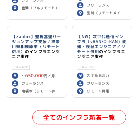
フリーランス
フリーランス
豊洲（フルリモート）
品川（リモートメイ
ン）
【Zabbix】監視基盤バー
【NW】次世代通信イン
ジョンアップ支援／神奈
フラ（vRAN/O-RAN）開
川県相模原市（リモート
発・検証エンジニア／リ
併用）
のインフラエンジ
モート併用
のインフラエ
ニア案件
ンジニア案件
リモートOK
リモートOK
650,000
スキル見合い
〜
円／月
フリーランス
フリーランス
南橋本（リモート併
リモート併用
用）
全てのインフラ新着一覧