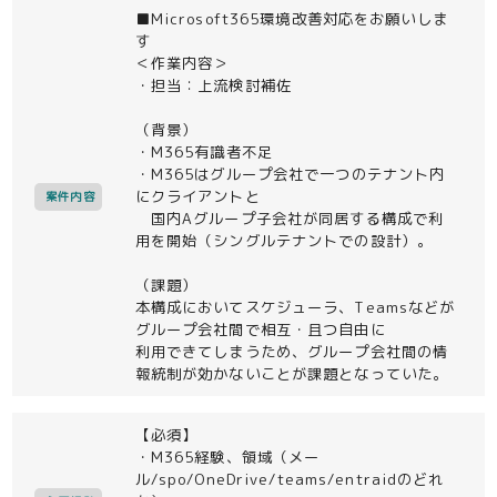
■Microsoft365環境改善対応をお願いしま
す
＜作業内容＞
・担当：上流検討補佐
（背景）
・M365有識者不足
・M365はグループ会社で一つのテナント内
にクライアントと
案件内容
国内Aグループ子会社が同居する構成で利
用を開始（シングルテナントでの設計）。
（課題）
本構成においてスケジューラ、Teamsなどが
グループ会社間で相互・且つ自由に
利用できてしまうため、グループ会社間の情
報統制が効かないことが課題となっていた。
【必須】
・M365経験、領域（メー
ル/spo/OneDrive/teams/entraidのどれ