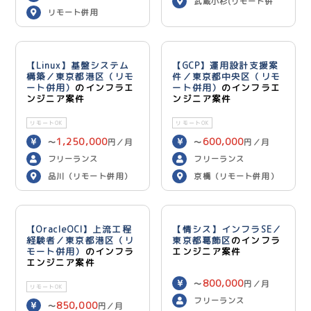
武蔵小杉(リモート併
リモート併用
用)
【Linux】基盤システム
【GCP】運用設計支援案
構築／東京都港区（リモ
件／東京都中央区（リモ
ート併用）
のインフラエ
ート併用）
のインフラエ
ンジニア案件
ンジニア案件
リモートOK
リモートOK
1,250,000
600,000
〜
円／月
〜
円／月
フリーランス
フリーランス
品川（リモート併用）
京橋（リモート併用）
【OracleOCI】上流工程
【情シス】インフラSE／
経験者／東京都港区（リ
東京都葛飾区
のインフラ
モート併用）
のインフラ
エンジニア案件
エンジニア案件
800,000
〜
円／月
リモートOK
フリーランス
850,000
〜
円／月