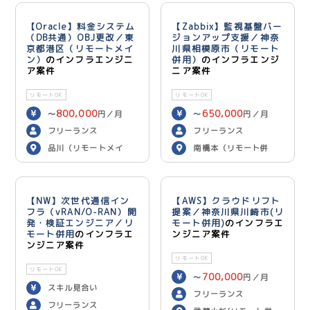
【Oracle】料金システム
【Zabbix】監視基盤バー
（DB共通）OBJ更改／東
ジョンアップ支援／神奈
京都港区（リモートメイ
川県相模原市（リモート
ン）
のインフラエンジニ
併用）
のインフラエンジ
ア案件
ニア案件
リモートOK
リモートOK
800,000
650,000
〜
円／月
〜
円／月
フリーランス
フリーランス
品川（リモートメイ
南橋本（リモート併
ン）
用）
【NW】次世代通信イン
【AWS】クラウドリフト
フラ（vRAN/O-RAN）開
提案／神奈川県川崎市(リ
発・検証エンジニア／リ
モート併用)
のインフラエ
モート併用
のインフラエ
ンジニア案件
ンジニア案件
リモートOK
リモートOK
700,000
〜
円／月
スキル見合い
フリーランス
フリーランス