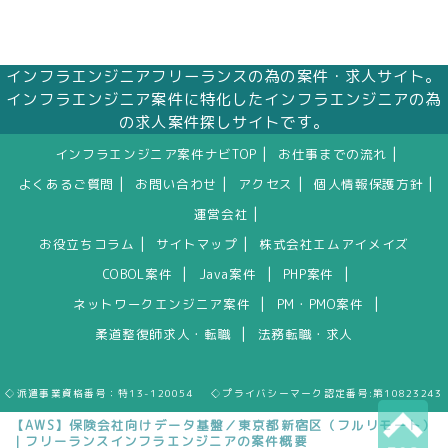
インフラエンジニアフリーランスの為の案件・求人サイト。
インフラエンジニア案件に特化したインフラエンジニアの為
の求人案件探しサイトです。
|
|
インフラエンジニア案件ナビTOP
お仕事までの流れ
|
|
|
|
よくあるご質問
お問い合わせ
アクセス
個人情報保護方針
|
運営会社
|
|
お役立ちコラム
サイトマップ
株式会社エムアイメイズ
|
|
|
COBOL案件
Java案件
PHP案件
|
|
ネットワークエンジニア案件
PM・PMO案件
|
柔道整復師求人・転職
法務転職・求人
◇派遣事業資格番号：特13-120054 ◇プライバシーマーク認定番号:第10823243
【AWS】保険会社向けデータ基盤／東京都新宿区（フルリモート）
｜フリーランスインフラエンジニアの案件概要