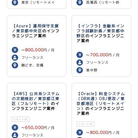
東京（リモートメイ
西葛西（リモート併
ン）
用）
【Azure】運用保守支援
【インフラ】金融系イン
／東京都中央区
のインフ
フラ試験計画／東京都中
ラエンジニア案件
野区
のインフラエンジニ
ア案件
800,000
〜
円／月
700,000
〜
円／月
フリーランス
フリーランス
勝どき、京橋
東中野
【AWS】公共系システム
【Oracle】料金システム
の次期検討／東京都江東
（DB共通）OBJ更改／東
区（フルリモート）
のイ
京都港区（リモートメイ
ンフラエンジニア案件
ン）
のインフラエンジニ
ア案件
リモートOK
リモートOK
650,000
〜
円／月
800,000
〜
円／月
フリーランス