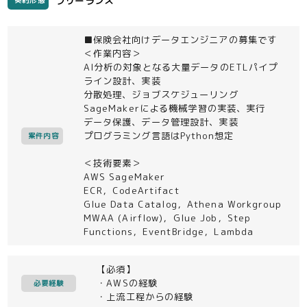
フリーランス
契約形態
■保険会社向けデータエンジニアの募集です
＜作業内容＞
AI分析の対象となる大量データのETLパイプ
ライン設計、実装
分散処理、ジョブスケジューリング
SageMakerによる機械学習の実装、実行
データ保護、データ管理設計、実装
プログラミング言語はPython想定
案件内容
＜技術要素＞
AWS SageMaker
ECR，CodeArtifact
Glue Data Catalog，Athena Workgroup
MWAA (Airflow)，Glue Job，Step
Functions，EventBridge，Lambda
【必須】
・AWSの経験
必要経験
・上流工程からの経験