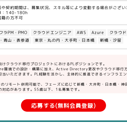
価や契約期間は、募集状況、スキル等により変動する場合がござい
：140-180h
国籍の方不可
フラPM・PMO
クラウドエンジニア
AWS
Azure
クラウド
・青山・表参道
東京・丸の内・大手町・日本橋
新橋・汐留
向けクラウド移行プロジェクトにおけるPLポジションです。
zure環境での設計・構築に加え、Active Directory更改やクラウ
担当いただきます。PL経験を活かし、主体的に推進できるインフラエ
度のリモート併用可能で、フェーズに応じて新橋・大井町・日本橋・神
の対応があります。55歳以下、1名募集です。
応募する(無料会員登録)