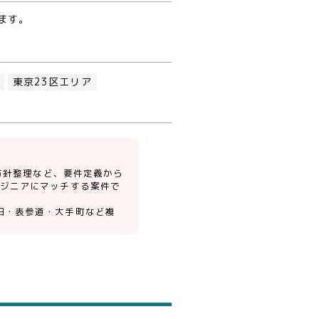
ます。
東京23区エリア
ド移行方針整理など、要件定義から
ンジニアにマッチする案件で
田・表参道・大手町など複