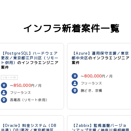
インフラ新着案件一覧
【PostgreSQL】ハードウェア
【Azure】運用保守支援／東京
更改／東京都江戸川区（リモー
都中央区
のインフラエンジニア
ト併用）
のインフラエンジニア
案件
案件
800,000
〜
円／月
リモートOK
フリーランス
850,000
〜
円／月
勝どき、京橋
フリーランス
西葛西（リモート併用）
【Oracle】料金システム（DB
【Zabbix】監視基盤バージョ
共通）OBJ更改／東京都港区
ンアップ支援／神奈川県相模原