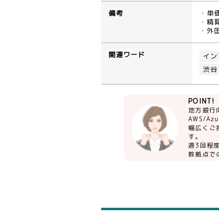
備考
・単
・精算
・外
関連ワード
イン
渋谷
POINT!
地方銀行
AWS/A
幅広くご
す。
週3回程
数拠点で