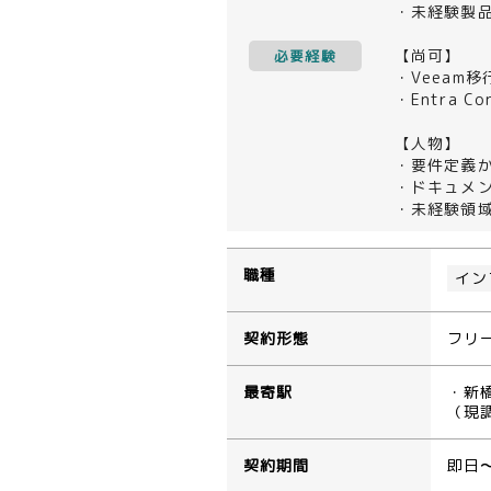
・未経験製
【尚可】
必要経験
・Veeam移
・Entra Co
【人物】
・要件定義
・ドキュメ
・未経験領
職種
イン
契約形態
フリ
最寄駅
・新
（現
契約期間
即日