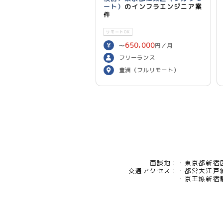
ート）
のインフラエンジニア案
件
リモートOK
650,000
〜
円／月
フリーランス
豊洲（フルリモート）
面談地：
東京都新宿区
交通アクセス：
都営大江戸
京王線新宿