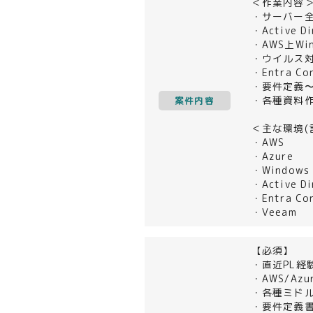
＜作業内容
・サーバー
・Active
・AWS上Win
・ウイルス
・Entra C
・要件定義
・各種資料
案件内容
＜主な環境(
・AWS
・Azure
・Windows 
・Active Di
・Entra Co
・Veeam
【必須】
・直近PL経
・AWS/Az
・各種ミド
・要件定義