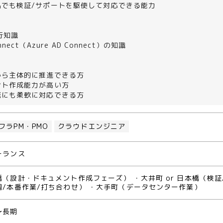
品でも検証/サポートを駆使して対応できる能力
行知識
nnect（Azure AD Connect）の知識
から主体的に推進できる方
ント作成能力が高い方
域にも柔軟に対応できる方
フラPM・PMO
クラウドエンジニア
ーランス
橋（設計・ドキュメント作成フェーズ） ・大井町 or 日本橋（検証
調/本番作業/打ち合わせ） ・大手町（データセンター作業）
〜長期