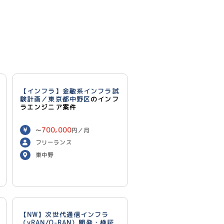
【インフラ】金融系インフラ試
験計画／東京都中野区
のインフ
ラエンジニア案件
700,000
〜
円／月
フリーランス
東中野
【NW】次世代通信インフラ
（vRAN/O-RAN）開発・検証