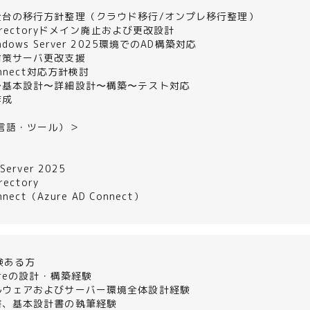
＞
全台の移行方針整理（クラウド移行/オンプレ移行整理）
 Directoryドメイン廃止および更改設計
dows Server 2025環境でのAD構築対応
対策サーバ更改支援
onnect対応方針検討
〜基本設計〜詳細設計〜構築〜テスト対応
作成
言語・ツール）＞
Server 2025
rectory
nnect（Azure AD Connect）
験ある方
ureの設計・構築経験
ルウェアおよびサーバー環境全体設計経験
書、基本設計書の執筆経験