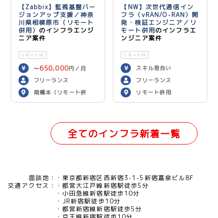
【Zabbix】監視基盤バー
【NW】次世代通信イン
ジョンアップ支援／神奈
フラ（vRAN/O-RAN）開
川県相模原市（リモート
発・検証エンジニア／リ
併用）
のインフラエンジ
モート併用
のインフラエ
ニア案件
ンジニア案件
リモートOK
リモートOK
650,000
スキル見合い
〜
円／月
フリーランス
フリーランス
南橋本（リモート併
リモート併用
用）
全てのインフラ新着一覧
面談地：
東京都新宿区西新宿3-1-5新宿嘉泉ビル8F
交通アクセス：
都営大江戸線新宿駅徒歩5分
小田急線新宿駅徒歩10分
JR新宿駅徒歩10分
都営新宿線新宿駅徒歩5分
京王線新宿駅徒歩10分