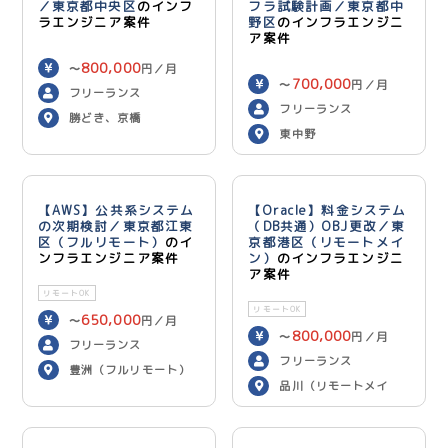
／東京都中央区
のインフ
フラ試験計画／東京都中
ラエンジニア案件
野区
のインフラエンジニ
ア案件
800,000
〜
円／月
700,000
〜
円／月
フリーランス
フリーランス
勝どき、京橋
東中野
【AWS】公共系システム
【Oracle】料金システム
の次期検討／東京都江東
（DB共通）OBJ更改／東
区（フルリモート）
のイ
京都港区（リモートメイ
ンフラエンジニア案件
ン）
のインフラエンジニ
ア案件
リモートOK
リモートOK
650,000
〜
円／月
800,000
〜
円／月
フリーランス
フリーランス
豊洲（フルリモート）
品川（リモートメイ
ン）