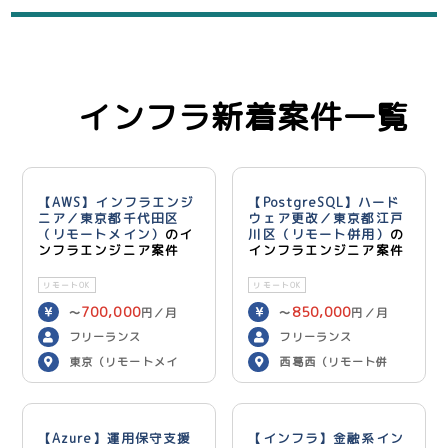
インフラ新着案件一覧
【AWS】インフラエンジ
【PostgreSQL】ハード
ニア／東京都千代田区
ウェア更改／東京都江戸
（リモートメイン）
のイ
川区（リモート併用）
の
ンフラエンジニア案件
インフラエンジニア案件
リモートOK
リモートOK
700,000
850,000
〜
円／月
〜
円／月
フリーランス
フリーランス
東京（リモートメイ
西葛西（リモート併
ン）
用）
【Azure】運用保守支援
【インフラ】金融系イン