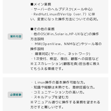
■メイン業務
・サーバーのヘルプデスク(メール中心)
・RedHutLinuxのVerUp（ver.7）に伴
い、変更になった操作方法についての応対。
■その他の業務
・他のOS(Win,Solaris,HP-UXなど)の操作
案件内容
方法説明
・ MW(OpenView、NNMなど)やツール等の
操作説明
・ 障害対応(サーバー、ネットワーク)
・1次受付、検証、復旧、顧客への回答など
※エスカレーション(顧客社員)担当者に教え
てもらえる環境です。
・ Linux操作の基本操作可能な方。
・知識や経験は未熟でも、意欲旺盛な方。
・コミュニケーション力の高い方。
必要経験
・スキルアップを望む方
※マニュアル通りに操作する業務を望まれる
方ですと難しいです。