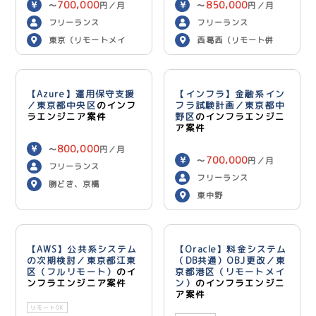
700,000
850,000
〜
円／月
〜
円／月
フリーランス
フリーランス
東京（リモートメイ
西葛西（リモート併
ン）
用）
【Azure】運用保守支援
【インフラ】金融系イン
／東京都中央区
のインフ
フラ試験計画／東京都中
ラエンジニア案件
野区
のインフラエンジニ
ア案件
800,000
〜
円／月
700,000
〜
円／月
フリーランス
フリーランス
勝どき、京橋
東中野
【AWS】公共系システム
【Oracle】料金システム
の次期検討／東京都江東
（DB共通）OBJ更改／東
区（フルリモート）
のイ
京都港区（リモートメイ
ンフラエンジニア案件
ン）
のインフラエンジニ
ア案件
リモートOK