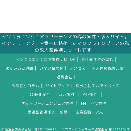
インフラエンジニアフリーランスの為の案件・求人サイト。
インフラエンジニア案件に特化したインフラエンジニアの為
の求人案件探しサイトです。
|
|
インフラエンジニア案件ナビTOP
お仕事までの流れ
|
|
|
|
よくあるご質問
お問い合わせ
アクセス
個人情報保護方針
|
運営会社
|
|
お役立ちコラム
サイトマップ
株式会社エムアイメイズ
|
|
|
COBOL案件
Java案件
PHP案件
|
|
ネットワークエンジニア案件
PM・PMO案件
|
柔道整復師求人・転職
法務転職・求人
◇派遣事業資格番号：特13-120054 ◇プライバシーマーク認定番号:第10823243