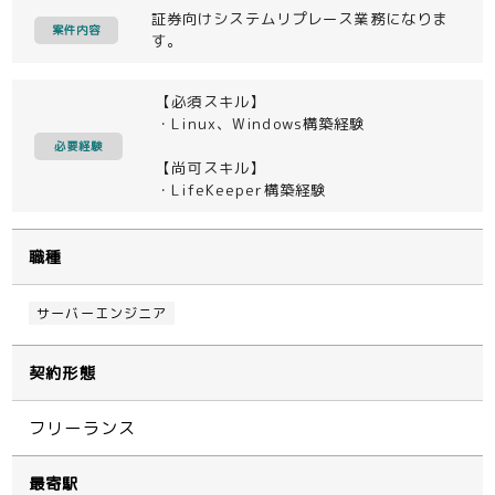
証券向けシステムリプレース業務になりま
案件内容
す。
【必須スキル】
・Linux、Windows構築経験
必要経験
【尚可スキル】
・LifeKeeper構築経験
職種
サーバーエンジニア
契約形態
フリーランス
最寄駅