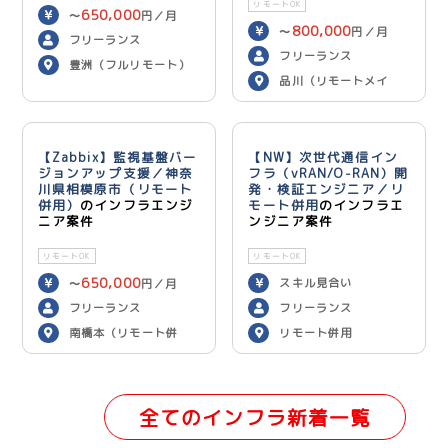
リモートOK
650,000
〜
円／月
800,000
〜
円／月
フリーランス
フリーランス
豊洲（フルリモート）
品川（リモートメイ
ン）
【Zabbix】監視基盤バー
【NW】次世代通信イン
ジョンアップ支援／神奈
フラ（vRAN/O-RAN）開
川県相模原市（リモート
発・検証エンジニア／リ
併用）
のインフラエンジ
モート併用
のインフラエ
ニア案件
ンジニア案件
リモートOK
リモートOK
650,000
スキル見合い
〜
円／月
フリーランス
フリーランス
南橋本（リモート併
リモート併用
用）
全てのインフラ新着一覧