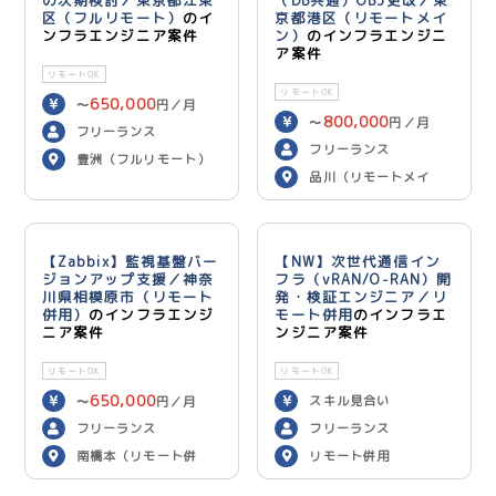
の次期検討／東京都江東
（DB共通）OBJ更改／東
区（フルリモート）
のイ
京都港区（リモートメイ
ンフラエンジニア案件
ン）
のインフラエンジニ
ア案件
リモートOK
リモートOK
650,000
〜
円／月
800,000
〜
円／月
フリーランス
フリーランス
豊洲（フルリモート）
品川（リモートメイ
ン）
【Zabbix】監視基盤バー
【NW】次世代通信イン
ジョンアップ支援／神奈
フラ（vRAN/O-RAN）開
川県相模原市（リモート
発・検証エンジニア／リ
併用）
のインフラエンジ
モート併用
のインフラエ
ニア案件
ンジニア案件
リモートOK
リモートOK
650,000
スキル見合い
〜
円／月
フリーランス
フリーランス
南橋本（リモート併
リモート併用
用）