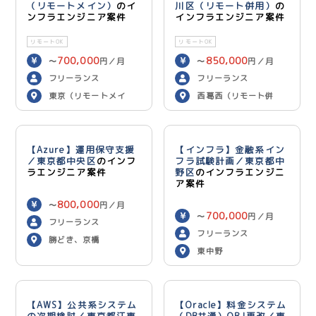
（リモートメイン）
のイ
川区（リモート併用）
の
ンフラエンジニア案件
インフラエンジニア案件
リモートOK
リモートOK
700,000
850,000
〜
円／月
〜
円／月
フリーランス
フリーランス
東京（リモートメイ
西葛西（リモート併
ン）
用）
【Azure】運用保守支援
【インフラ】金融系イン
／東京都中央区
のインフ
フラ試験計画／東京都中
ラエンジニア案件
野区
のインフラエンジニ
ア案件
800,000
〜
円／月
700,000
〜
円／月
フリーランス
フリーランス
勝どき、京橋
東中野
【AWS】公共系システム
【Oracle】料金システム