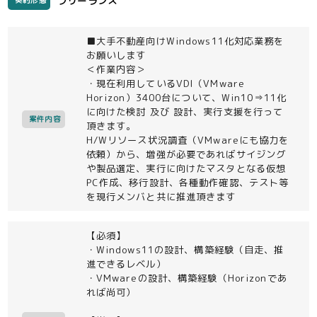
フリーランス
契約形態
■大手不動産向けWindows11化対応業務を
お願いします
＜作業内容＞
・現在利用しているVDI（VMware
Horizon）3400台について、Win10⇒11化
に向けた検討 及び 設計、実行支援を行って
案件内容
頂きます。
H/Wリソース状況調査（VMwareにも協力を
依頼）から、増強が必要であればサイジング
や製品選定、実行に向けたマスタとなる仮想
PC作成、移行設計、各種動作確認、テスト等
を現行メンバと共に推進頂きます
【必須】
・Windows11の設計、構築経験（自走、推
進できるレベル）
・VMwareの設計、構築経験（Horizonであ
れば尚可）