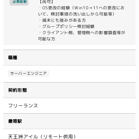
【尚可】
必要経験
・OS更改の経験（Win10→11への更改にお
いて、検討事項の洗い出しから可能等）
・端末にも強みがある方
・グループポリシー検討経験
・クライアント側、管理側への影響調査等が
可能な方
職種
サーバーエンジニア
契約形態
フリーランス
最寄駅
天王洲アイル（リモート併用）